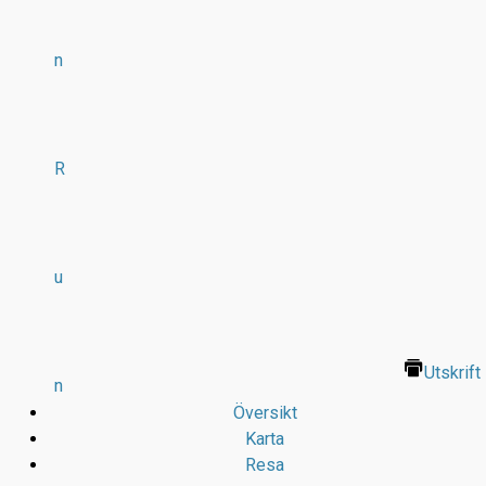
n
R
u
Utskrift
n
Översikt
Karta
Resa