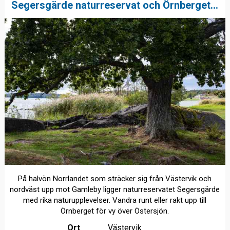
Segersgärde naturreservat och Örnberget...
På halvön Norrlandet som sträcker sig från Västervik och
nordväst upp mot Gamleby ligger naturreservatet Segersgärde
med rika naturupplevelser. Vandra runt eller rakt upp till
Örnberget för vy över Östersjön.
Ort
Västervik