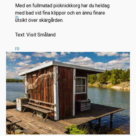
Med en fullmatad picknickkorg har du heldag
med bad vid fina klippor och en ännu finare
P
utsikt över skärgården.
Text: Visit Småland
ro
m
e