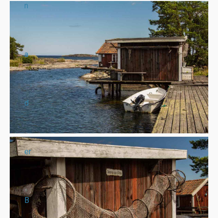
n
a
d
er
B