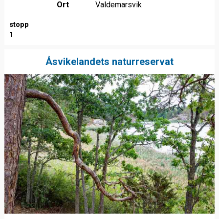
Ort
Valdemarsvik
stopp
1
Åsvikelandets naturreservat