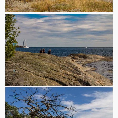
ol
m
s
lä