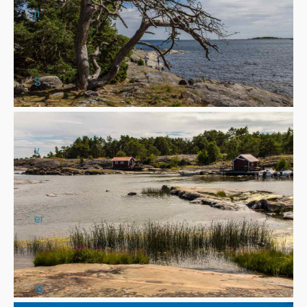
n
S
v
er
ig