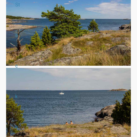
St
o
c
k
h