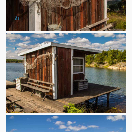
Åt
tu
re
r