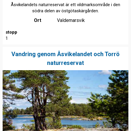
Åsvikelandets naturreservat är ett vildmarksområde i den
södra delen av östgötaskärgården.
Ort
Valdemarsvik
stopp
1
Vandring genom Åsvikelandet och Torrö
naturreservat