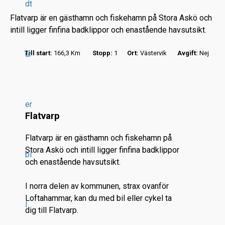
dt
Flatvarp är en gästhamn och fiskehamn på Stora Askö och
intill ligger finfina badklippor och enastående havsutsikt.
Till start:
ur
166,3 Km
Stopp:
1
Ort:
Västervik
Avgift:
Nej
r
.
.
er
.
Flatvarp
Flatvarp är en gästhamn och fiskehamn på
Stora Askö och intill ligger finfina badklippor
bi
och enastående havsutsikt.
I norra delen av kommunen, strax ovanför
Loftahammar, kan du med bil eller cykel ta
l
dig till Flatvarp.