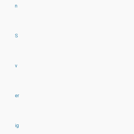
n
S
v
er
ig