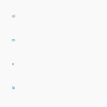
ol
m
s
lä