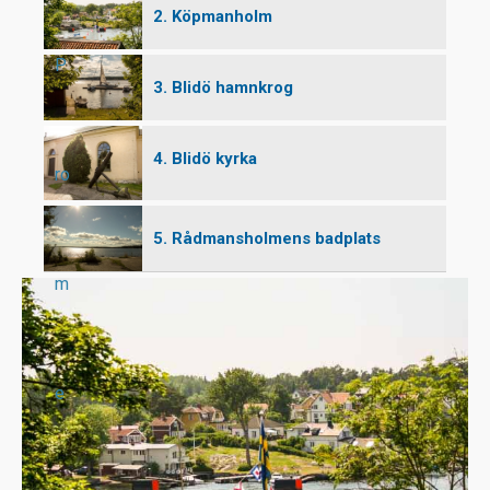
2. Köpmanholm
P
3. Blidö hamnkrog
4. Blidö kyrka
ro
5. Rådmansholmens badplats
m
e