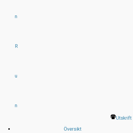
n
R
u
n
Utskrift
Översikt