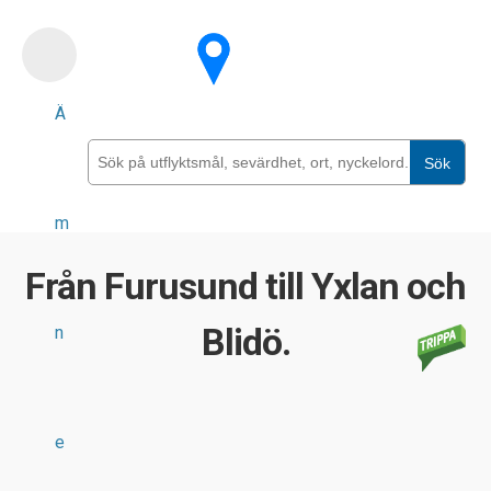
Skip
to
main
Ä
content
Sök
m
Från Furusund till Yxlan och
Blidö.
n
e