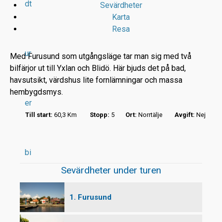
dt
Sevärdheter
Karta
Resa
ur
Med Furusund som utgångsläge tar man sig med två
bilfärjor ut till Yxlan och Blidö. Här bjuds det på bad,
havsutsikt, värdshus lite fornlämningar och massa
r
hembygdsmys.
er
t
Till start:
60,3 Km
Stopp:
5
Ort:
Norrtälje
Avgift:
Nej
bi
Sevärdheter under turen
1. Furusund
l