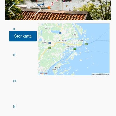
n
a
Stor karta
d
er
B