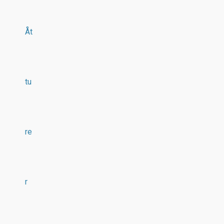
Åt
tu
re
r