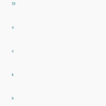
St
o
c
k
h