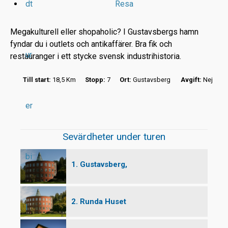
dt
Resa
Megakulturell eller shopaholic? I Gustavsbergs hamn
fyndar du i outlets och antikaffärer. Bra fik och
ur
restauranger i ett stycke svensk industrihistoria.
r
Till start:
18,5 Km
Stopp:
7
Ort:
Gustavsberg
Avgift:
Nej
t
er
Sevärdheter under turen
bi
1. Gustavsberg,
2. Runda Huset
l