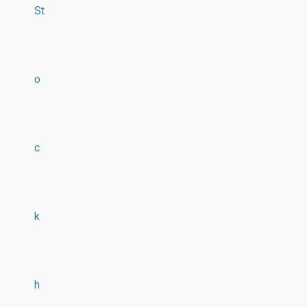
St
o
c
k
h