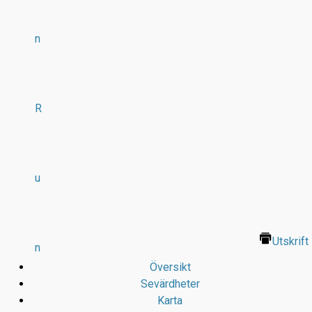
n
R
u
Utskrift
n
Översikt
Sevärdheter
Karta