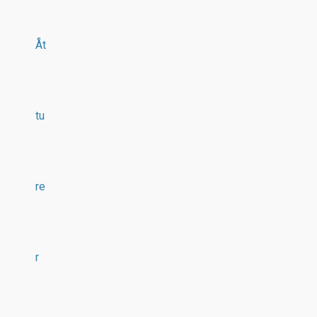
Åt
tu
re
r