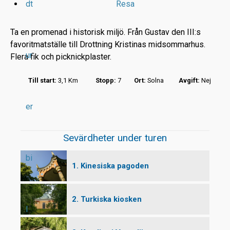
dt
Resa
Ta en promenad i historisk miljö. Från Gustav den III:s
favoritmatställe till Drottning Kristinas midsommarhus.
ur
Flera fik och picknickplaster.
r
Till start:
3,1 Km
Stopp:
7
Ort:
Solna
Avgift:
Nej
t
er
Sevärdheter under turen
bi
1. Kinesiska pagoden
2. Turkiska kiosken
l