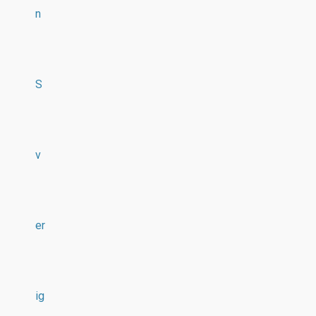
n
S
v
er
ig