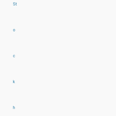
St
o
c
k
h