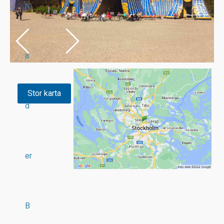
n
a
Stor karta
d
er
B