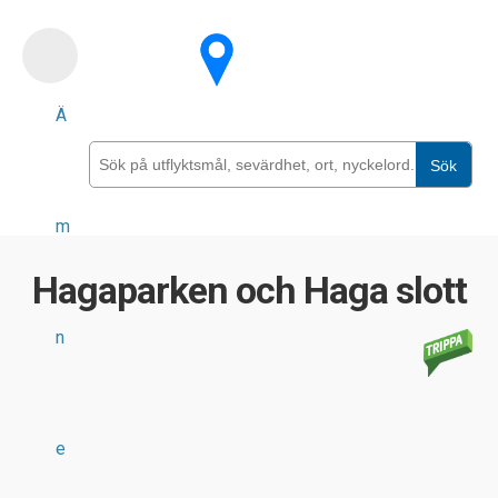
Skip
to
main
Ä
content
Sök
m
Hagaparken och Haga slott
n
e