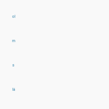
ol
m
s
lä