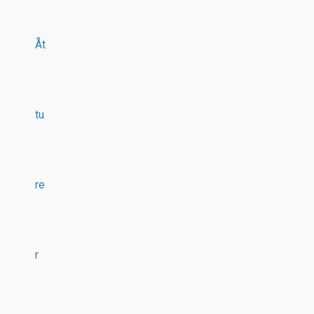
Åt
tu
re
r