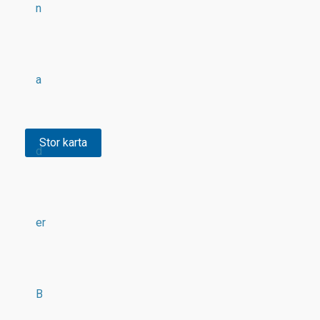
n
a
Stor karta
d
er
B