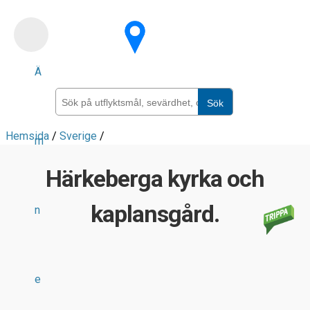
Skip
to
main
Ä
content
Sök
Hemsida
/
Sverige
/
m
Härkeberga kyrka och
kaplansgård.
n
e