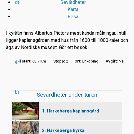
dt
Sevärdheter
Karta
Resa
ur
I kyrkan finns Albertus Pictors mest kända målningar. Intill
ligger kaplansgården med hus från 1600 till 1800-talet och
ägs av Nordiska museet. Gör ett besök!
r
Till start:
63,7 Km
Stopp:
2
Ort:
Enköping
Avgift:
Nej
er
t
bi
Sevärdheter under turen
1. Härkeberga kaplansgård
l
2. Härkeberga kyrka