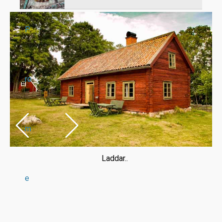
P
ro
m
Laddar..
e