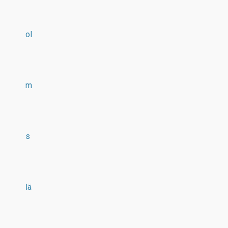
ol
m
s
lä