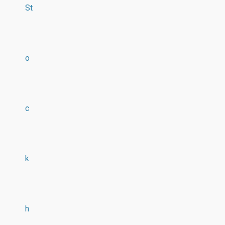
St
o
c
k
h