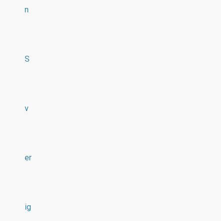
n
S
v
er
ig