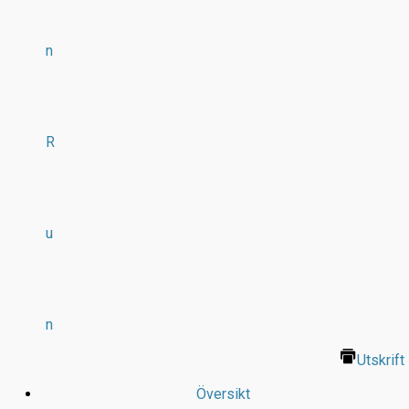
n
R
u
n
Utskrift
Översikt