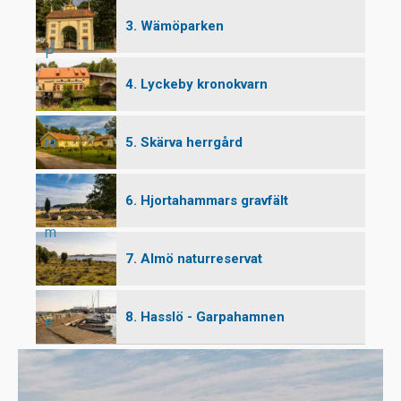
3. Wämöparken
P
4. Lyckeby kronokvarn
ro
5. Skärva herrgård
6. Hjortahammars gravfält
m
7. Almö naturreservat
8. Hasslö - Garpahamnen
e