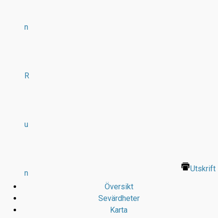
n
R
u
Utskrift
n
Översikt
Sevärdheter
Karta