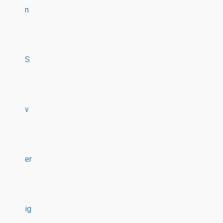
n
S
v
er
ig