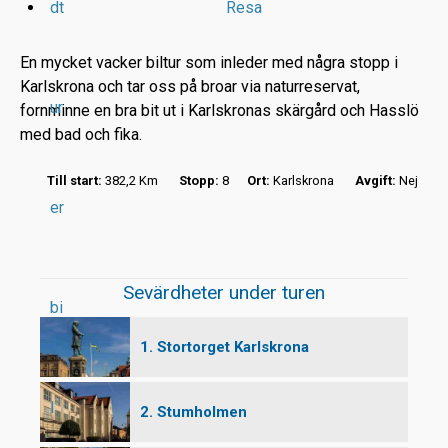
dt
Resa
En mycket vacker biltur som inleder med några stopp i
Karlskrona och tar oss på broar via naturreservat,
ur
fornminne en bra bit ut i Karlskronas skärgård och Hasslö
r
med bad och fika.
t
Till start:
382,2 Km
Stopp:
8
Ort:
Karlskrona
Avgift:
Nej
er
Sevärdheter under turen
bi
1. Stortorget Karlskrona
l
2. Stumholmen