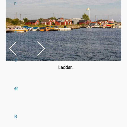
n
a
d
Laddar..
er
B