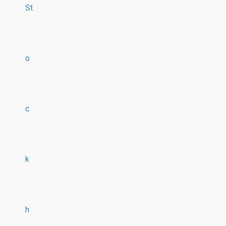
St
o
c
k
h