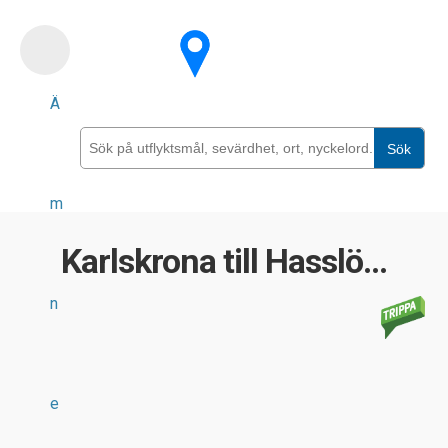
Skip
to
main
Ä
content
Sök
m
Karlskrona till Hasslö...
n
e