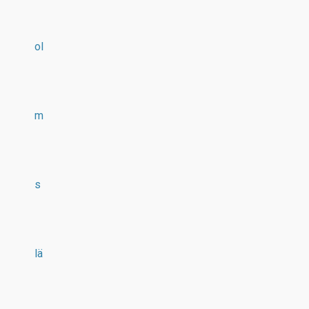
ol
m
s
lä