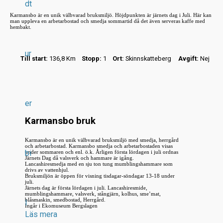
dt
Karmansbo är en unik välbvarad bruksmiljö. Höjdpunkten är järnets dag i Juli. Här kan
man uppleva en arbetarbostad och smedja sommartid då det även serveras kaffe med
hembakt.
ur
Till start:
136,8 Km
Stopp:
1
Ort:
Skinnskatteberg
Avgift:
Nej
r
.
.
er
.
Karmansbo bruk
Karmansbo är en unik välbvarad bruksmiljö med smedja, herrgård
och arbetarbostad. Karmansbo smedja och arbetarbostaden visas
bi
under sommaren och enl. ö.k. Årligen första lördagen i juli ordnas
Järnets Dag då valsverk och hammare är igång.
Lancashiresmedja med en sju ton tung mumblingshammare som
drivs av vattenhjul.
Bruksmiljön är öppen för visning tisdagar-söndagar 13-18 under
juli.
Järnets dag är första lördagen i juli. Lancashiresmide,
mumblingshammare, valsverk, stångjärn, kolhus, sme’mat,
blåsmaskin, smedbostad, Herrgård.
l
Ingår i Ekomuseum Bergslagen
Läs mera