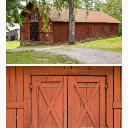
n
a
d
er
B