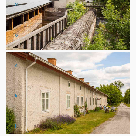
St
o
c
k
h