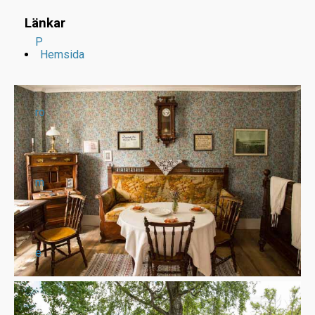
Länkar
P
Hemsida
ro
m
e