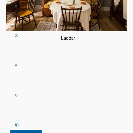
n
S
Laddar..
v
er
ig