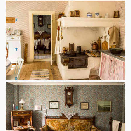
ol
m
s
lä