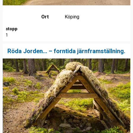
Ort
Köping
stopp
1
Röda Jorden... – forntida järnframställning.