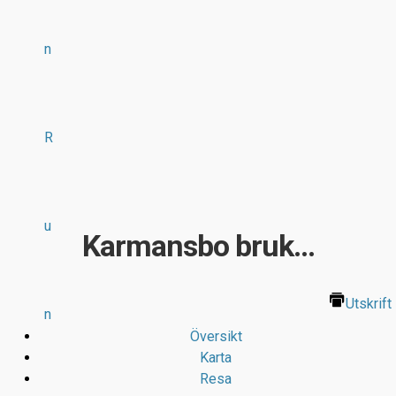
n
R
u
Karmansbo bruk...
Utskrift
n
Översikt
Karta
Resa