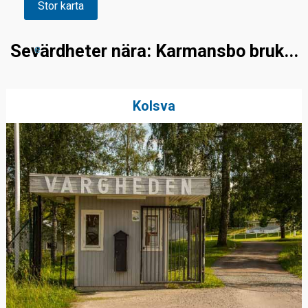
Stor karta
Sevärdheter nära: Karmansbo bruk...
e
Kolsva