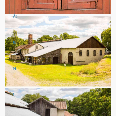
Åt
tu
re
r