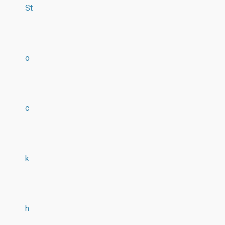
St
o
c
k
h