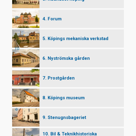
P
4. Forum
5. Köpings mekaniska verkstad
ro
6. Nyströmska gården
7. Prostgården
m
8. Köpings museum
e
9. Stenugnsbageriet
10. Bil & Teknikhistoriska