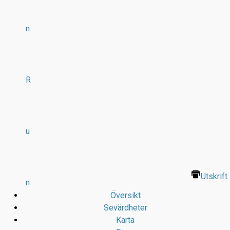
n
R
u
Utskrift
n
Översikt
Sevärdheter
Karta