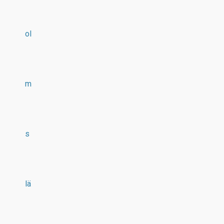
ol
m
s
lä