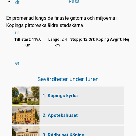
Resa
dt
En promenad längs de finaste gatorna och miljöerna i
Köpings pittoreska äldre stadskärna.
ur
r
Till start:
119,0
Längd:
2,4
Stopp:
12
Ort:
Köping
Avgift:
Nej
Km
km
t
er
Sevärdheter under turen
bi
1. Köpings kyrka
2. Apotekshuset
l
3. Rådhuset Köping