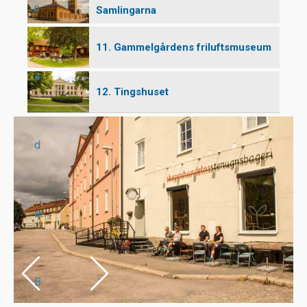
n
Samlingarna
11. Gammelgårdens friluftsmuseum
a
12. Tingshuset
d
er
B