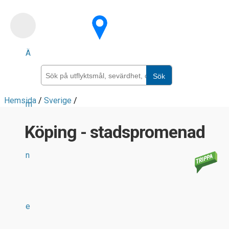
Skip
to
main
Ä
content
Sök
Hemsida
/
Sverige
/
m
Köping - stadspromenad
n
e