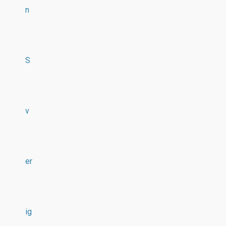
n
S
v
er
ig