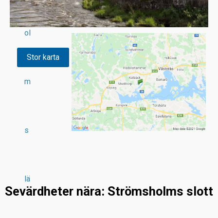
ol
Stor karta
m
s
lä
Sevärdheter nära: Strömsholms slott