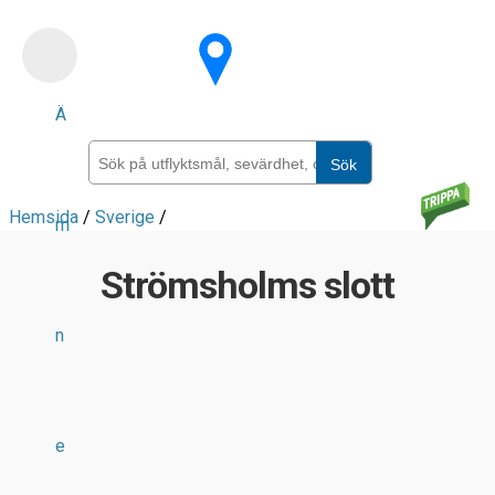
Skip
to
main
Ä
content
Sök
Hemsida
/
Sverige
/
m
Strömsholms slott
n
e