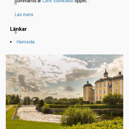
Sommartid är
Café Stenköket
öppet.
.
n
Läs mera
Länkar
a
Hemsida
d
er
B