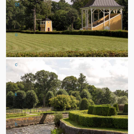
St
o
c
k
h