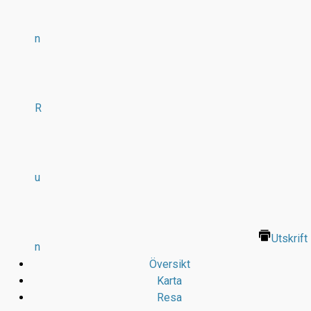
n
R
u
Utskrift
n
Översikt
Karta
Resa