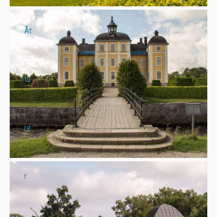
Åt
tu
re
r