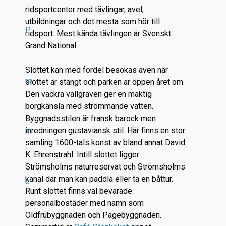
ridsportcenter med tävlingar, avel,
utbildningar och det mesta som hör till
P
ridsport. Mest kända tävlingen är Svenskt
Grand National.
Slottet kan med fördel besökas även när
ro
slottet är stängt och parken är öppen året om.
Den vackra vallgraven ger en mäktig
borgkänsla med strömmande vatten.
Byggnadsstilen är fransk barock men
inredningen gustaviansk stil. Här finns en stor
m
samling 1600-tals konst av bland annat
David
K. Ehrenstrahl. Intill slottet ligger
Strömsholms naturreservat och Strömsholms
kanal där man kan paddla eller ta en båttur.
e
Runt slottet finns väl bevarade
personalbostäder med namn som
Oldfrubyggnaden och Pagebyggnaden.