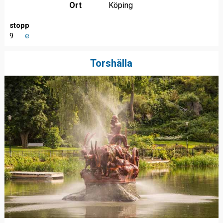
Ort
Köping
stopp
e
9
Torshälla