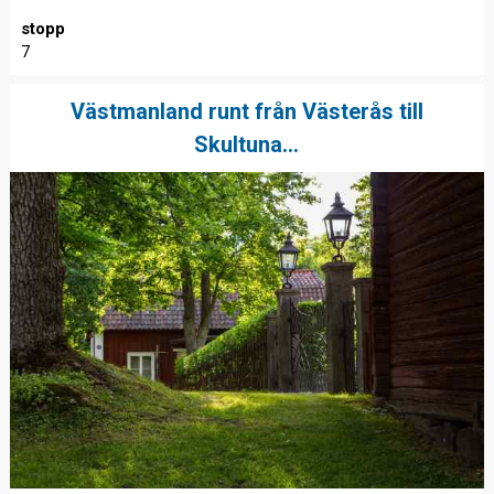
stopp
7
Västmanland runt från Västerås till
Skultuna...