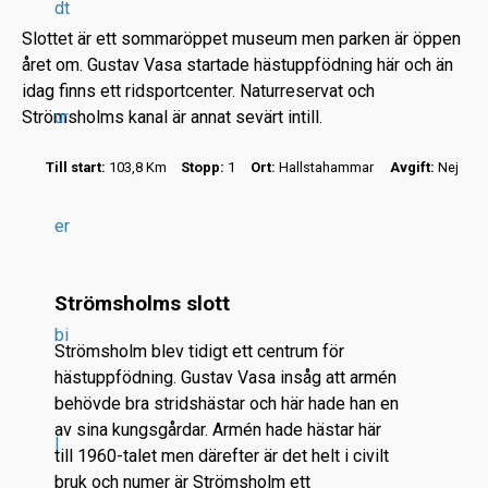
dt
Slottet är ett sommaröppet museum men parken är öppen
året om. Gustav Vasa startade hästuppfödning här och än
idag finns ett ridsportcenter. Naturreservat och
Strömsholms kanal är annat sevärt intill.
ur
r
Till start:
103,8 Km
Stopp:
1
Ort:
Hallstahammar
Avgift:
Nej
.
.
er
.
Strömsholms slott
bi
Strömsholm blev tidigt ett centrum för
hästuppfödning. Gustav Vasa insåg att armén
behövde bra stridshästar och här hade han en
av sina kungsgårdar. Armén hade hästar här
l
till 1960-talet men därefter är det helt i civilt
bruk och numer är Strömsholm ett