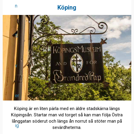
n
Köping
S
v
er
Köping är en liten pärla med en äldre stadskärna längs
Köpingsån. Startar man vid torget så kan man följa Östra
långgatan söderut och längs ån norrut så stöter man på
ig
sevärdheterna.