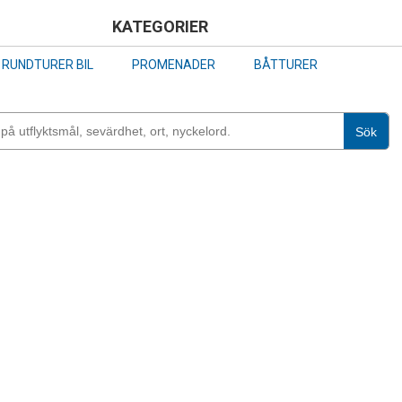
Skip
KATEGORIER
to
RUNDTURER BIL
PROMENADER
BÅTTURER
main
content
Sök