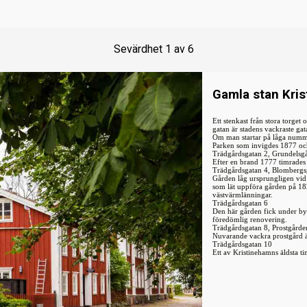
Sevärdhet
1
av
6
Gamla stan Kri
Ett stenkast från stora torget
gatan är stadens vackraste gat
Om man startar på låga numm
Parken som invigdes 1877 och
Trädgårdsgatan 2, Grundelsg
Efter en brand 1777 timrade
Trädgårdsgatan 4, Blomberg
Gården låg ursprungligen vid
som lät uppföra gården på 182
västvärmlänningar.
Trädgårdsgatan 6
Den här gården fick under b
föredömlig renovering.
Trädgårdsgatan 8, Prostgårde
Nuvarande vackra prostgård är
Trädgårdsgatan 10
Ett av Kristinehamns äldsta ti