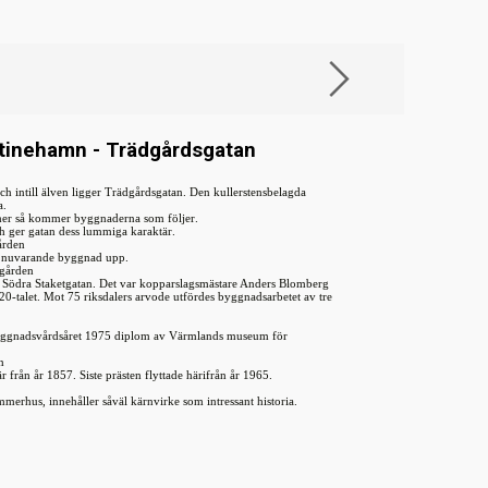
stinehamn - Trädgårdsgatan
 och intill älven ligger Trädgårdsgatan. Den kullerstensbelagda
a.
er så kommer byggnaderna som följer.
 ger gatan dess lummiga karaktär.
ården
s nuvarande byggnad upp.
sgården
 Södra Staketgatan. Det var kopparslagsmästare Anders Blomberg
0-talet. Mot 75 riksdalers arvode utfördes byggnadsarbetet av tre
yggnadsvårdsåret 1975 diplom av Värmlands museum för
n
 från år 1857. Siste prästen flyttade härifrån år 1965.
mmerhus, innehåller såväl kärnvirke som intressant historia.