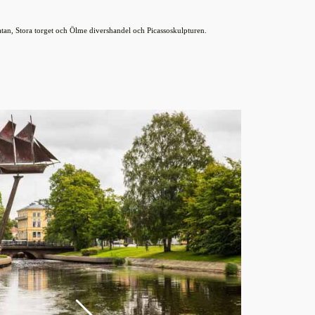
L
atan, Stora torget och Ölme divershandel och Picassoskulpturen.
a
d
d
a
r
.
.
.