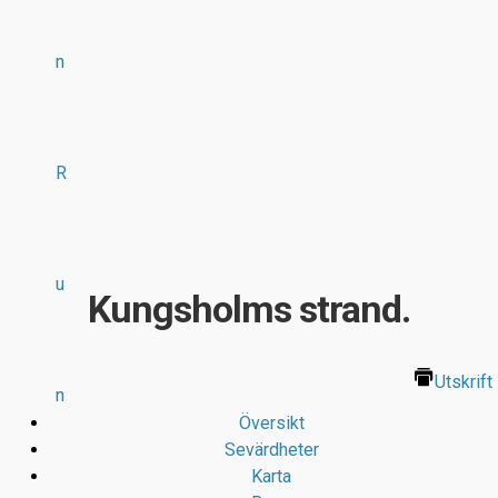
n
R
u
Kungsholms strand.
Utskrift
n
Översikt
Sevärdheter
Karta