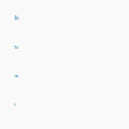
Åt
tu
re
r