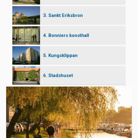
3. Sankt Eriksbron
P
4. Bonniers konsthall
ro
5. Kungsklippan
6. Stadshuset
m
e