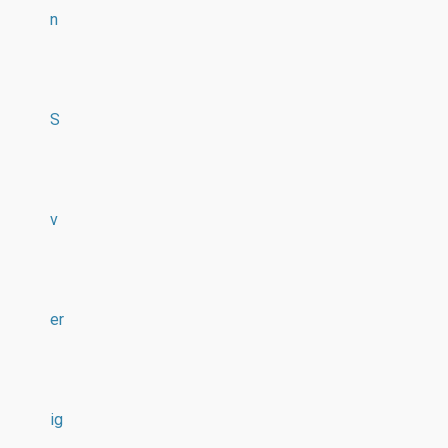
n
S
v
er
ig