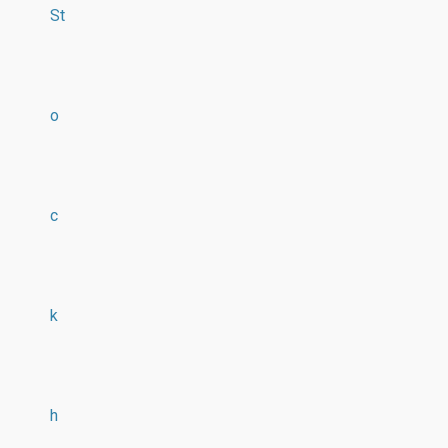
St
o
c
k
h