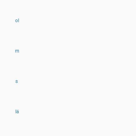
ol
m
s
lä