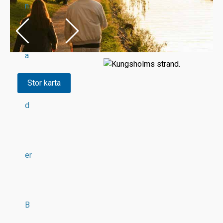
n
a
Stor karta
d
er
B