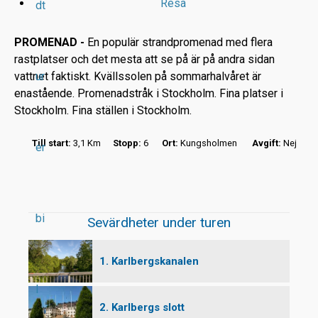
Resa
dt
PROMENAD -
En populär strandpromenad med flera
rastplatser och det mesta att se på är på andra sidan
vattnet faktiskt. Kvällssolen på sommarhalvåret är
ur
r
enastående. Promenadstråk i Stockholm. Fina platser i
Stockholm. Fina ställen i Stockholm.
t
Till start:
3,1 Km
Stopp:
6
Ort:
Kungsholmen
Avgift:
Nej
er
bi
Sevärdheter under turen
1. Karlbergskanalen
l
2. Karlbergs slott