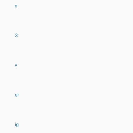
n
S
v
er
ig