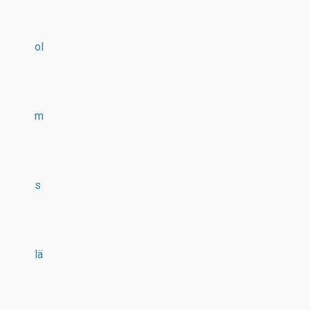
ol
m
s
lä