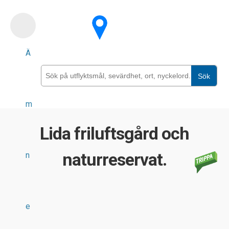
Skip
to
main
Ä
content
Sök
m
Lida friluftsgård och
naturreservat.
n
e