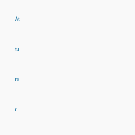
Åt
tu
re
r