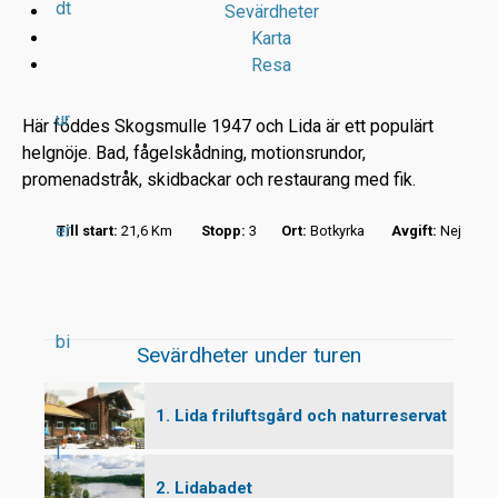
dt
Sevärdheter
Karta
Resa
ur
Här föddes Skogsmulle 1947 och Lida är ett populärt
helgnöje. Bad, fågelskådning, motionsrundor,
promenadstråk, skidbackar och restaurang med fik.
r
er
Till start:
21,6 Km
Stopp:
3
Ort:
Botkyrka
Avgift:
Nej
t
bi
Sevärdheter under turen
1. Lida friluftsgård och naturreservat
l
2. Lidabadet