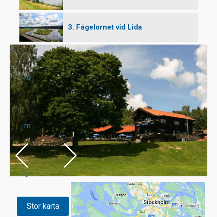
3. Fågelornet vid Lida
P
ro
m
e
Stor karta