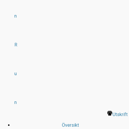
n
R
u
n
Utskrift
Översikt