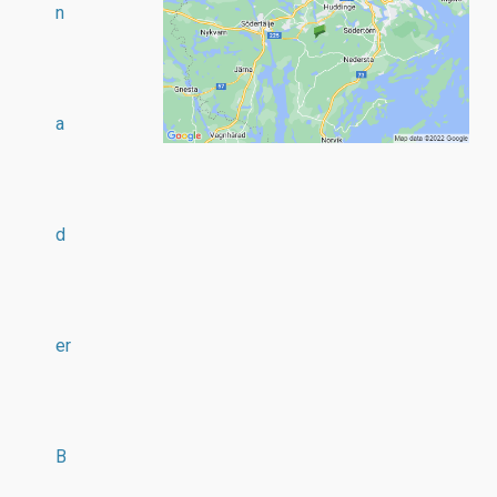
n
a
d
er
B