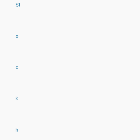
St
o
c
k
h