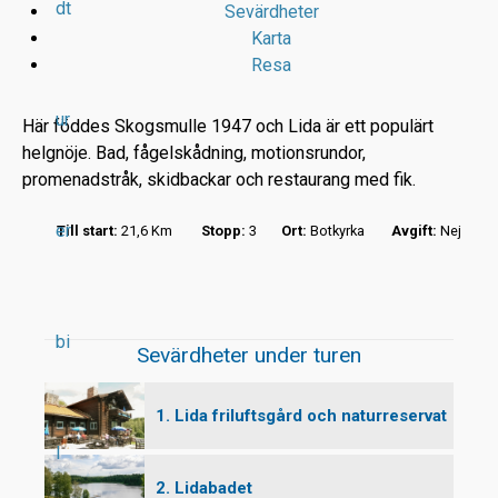
dt
Sevärdheter
Karta
Resa
ur
Här föddes Skogsmulle 1947 och Lida är ett populärt
helgnöje. Bad, fågelskådning, motionsrundor,
promenadstråk, skidbackar och restaurang med fik.
r
er
Till start:
21,6 Km
Stopp:
3
Ort:
Botkyrka
Avgift:
Nej
t
bi
Sevärdheter under turen
1. Lida friluftsgård och naturreservat
l
2. Lidabadet