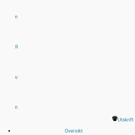
n
R
u
n
Utskrift
Översikt