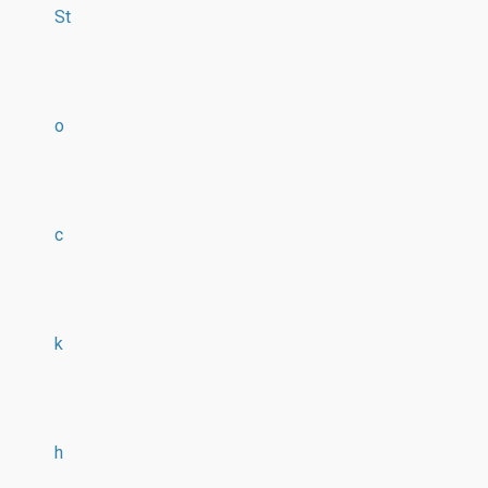
St
o
c
k
h