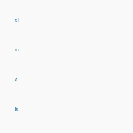
ol
m
s
lä