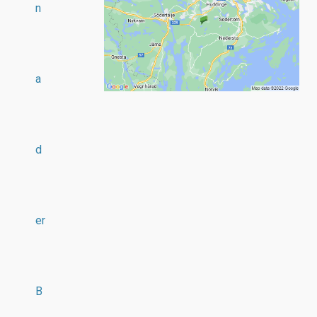
n
a
d
er
B