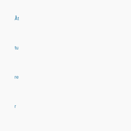
Åt
tu
re
r