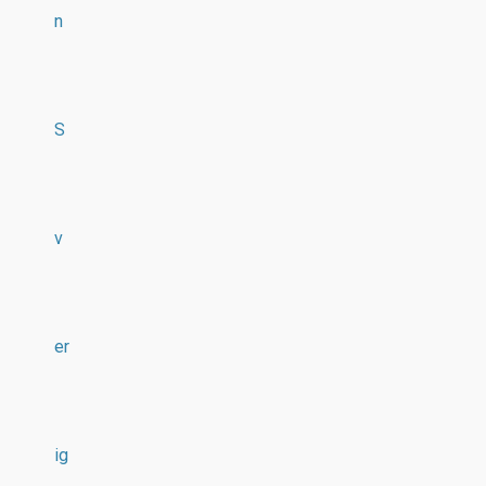
n
S
v
er
ig