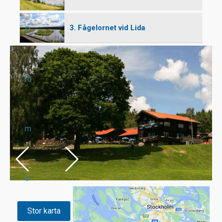
3. Fågelornet vid Lida
P
ro
m
e
Stor karta