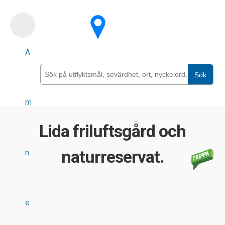
Skip
to
main
Ä
content
Sök
m
Lida friluftsgård och
naturreservat.
n
e