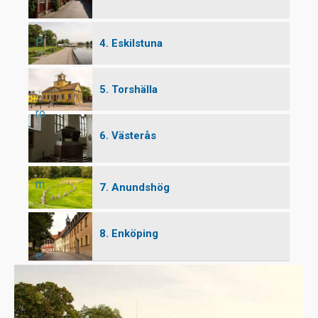
P
4. Eskilstuna
5. Torshälla
ro
6. Västerås
m
7. Anundshög
8. Enköping
e