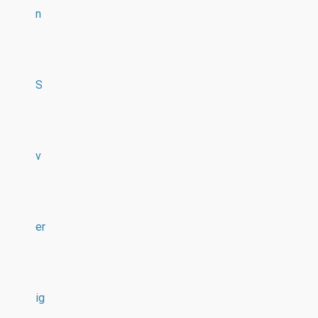
n
S
v
er
ig