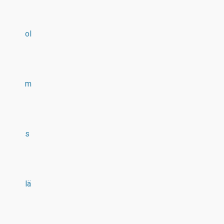
ol
m
s
lä