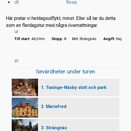
dt
Resa
Här pratar vi heldagsutflykt, minst. Eller så tar du detta
som en flerdagstur med några övernattningar.
ur
r
Till start:
44,0 Km
Stopp:
8
Ort:
Strängnäs
Avgift:
Nej
t
er
Sevärdheter under turen
1. Taxinge-Näsby slott och park
bi
2. Mariefred
l
3. Strängnäs