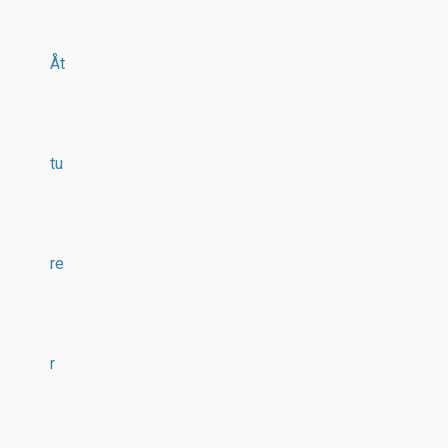
Åt
tu
re
r