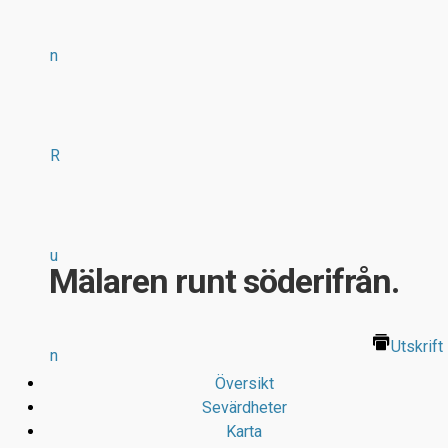
n
R
u
Mälaren runt söderifrån.
Utskrift
n
Översikt
Sevärdheter
Karta