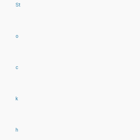
St
o
c
k
h