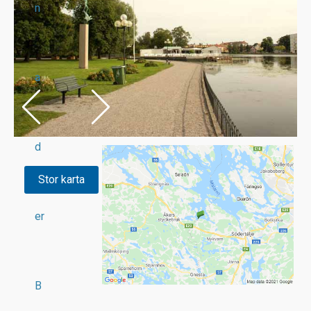
n
a
d
Stor karta
er
B