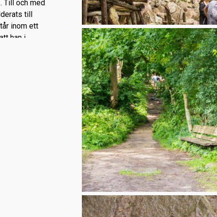
. Till och med
erats till
år inom ett
tt han i
atet.
mda
ligt Vilks
Ladonien.
café och till
ad med N på
 kräver
 strapats, i
r kan bli
kor, friska
ekommendera