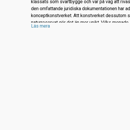
klassats som svartbygge och var på väg att rivas
den omfattande juridiska dokumentationen har add
konceptkonstverket. Att konstverket dessutom st
naturreservat gör det än mer unikt. Vilks menade a
Läs mera
konstens namn stod över reglerna för naturreserv
Sedan 1986 ägdes skutpturen av de världsberö
konstnärsparet Christo och Jeanne-Claude och en
tillhörde konstverket den utropade mikrostaten 
Nimis nås genom att ta sig Himmelstorpsgårdens 
höger om den gården går en stig som är marker
stenar och träd. Det är inte bara konstverket som
smidighet att klättra på, stigen ned är även den en
synnerhet vid regn då branterna och frilagda rötte
såphala.
Men Nimis är en mäktig upplevelse och med rätt s
knän och oömma kläder så kan man verkligen r