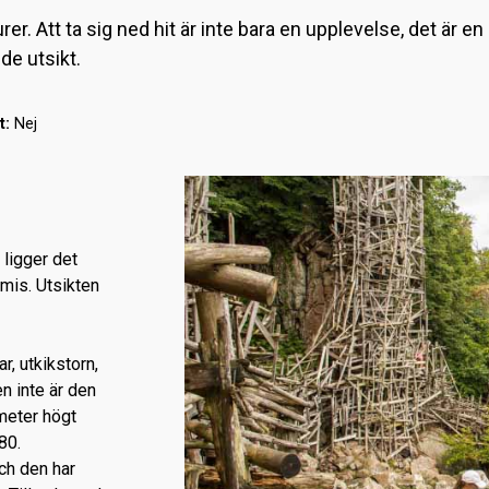
er. Att ta sig ned hit är inte bara en upplevelse, det är e
de utsikt.
t:
Nej
 ligger det
mis. Utsikten
r, utkikstorn,
n inte är den
meter högt
80.
ch den har