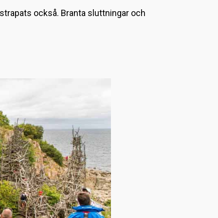
L
n strapats också. Branta sluttningar och
a
d
d
a
r
.
.
.