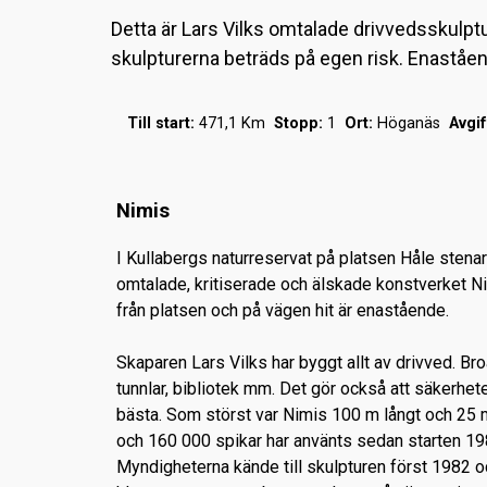
Detta är Lars Vilks omtalade drivvedsskulptur
skulpturerna beträds på egen risk. Enaståen
Till start:
471,1 Km
Stopp:
1
Ort:
Höganäs
Avgif
Nimis
I Kullabergs naturreservat på platsen Håle stenar
omtalade, kritiserade och älskade konstverket Ni
från platsen och på vägen hit är enastående.
Skaparen Lars Vilks har byggt allt av drivved. Broa
tunnlar, bibliotek mm. Det gör också att säkerhete
bästa. Som störst var Nimis 100 m långt och 25 
och 160 000 spikar har använts sedan starten 19
Myndigheterna kände till skulpturen först 1982 o