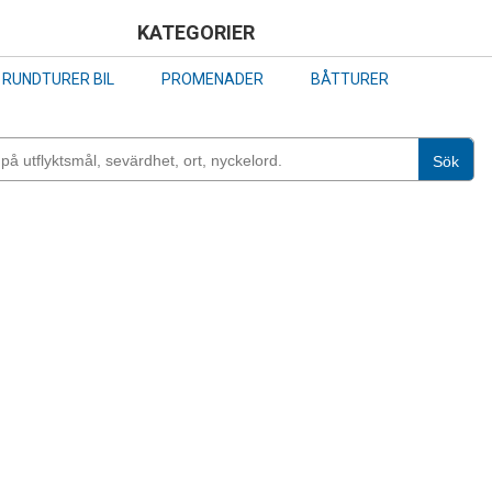
Skip
KATEGORIER
to
RUNDTURER BIL
PROMENADER
BÅTTURER
main
content
Sök