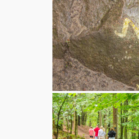
ntalet
sker på egen
010 med
uhammed som
tades många
två livvakter