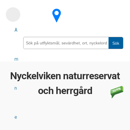
Skip
to
main
Ä
content
Sök
m
Nyckelviken naturreservat
och herrgård
n
e