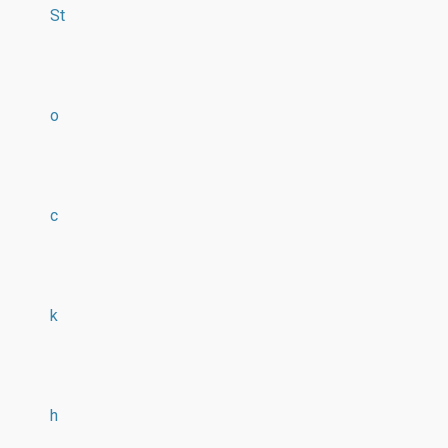
St
o
c
k
h