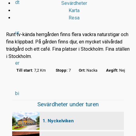
dt
Sevärdheter
Karta
Resa
ur
Runt tv-kända herrgården finns flera vackra naturstigar och
fina klippbad. På gården finns djur, en mycket välvårdad
trädgård och ett café. Fina platser i Stockholm. Fina ställen
r
i Stockholm.
er
t
Till start:
7,2 Km
Stopp:
7
Ort:
Nacka
Avgift:
Nej
bi
Sevärdheter under turen
1. Nyckelviken
l