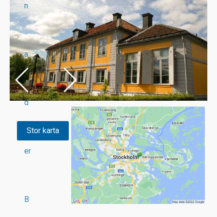
n
a
d
Stor karta
er
B