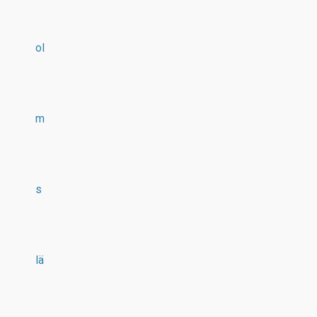
ol
m
s
lä