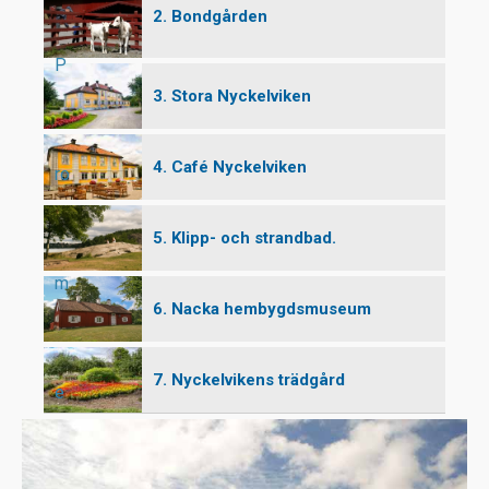
2. Bondgården
P
3. Stora Nyckelviken
4. Café Nyckelviken
ro
5. Klipp- och strandbad.
m
6. Nacka hembygdsmuseum
7. Nyckelvikens trädgård
e