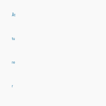
Åt
tu
re
r