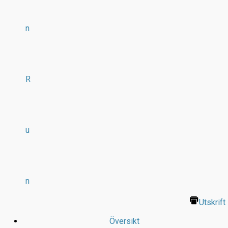
n
R
u
n
Utskrift
Översikt