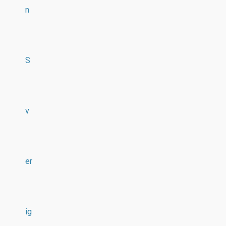
n
S
v
er
ig