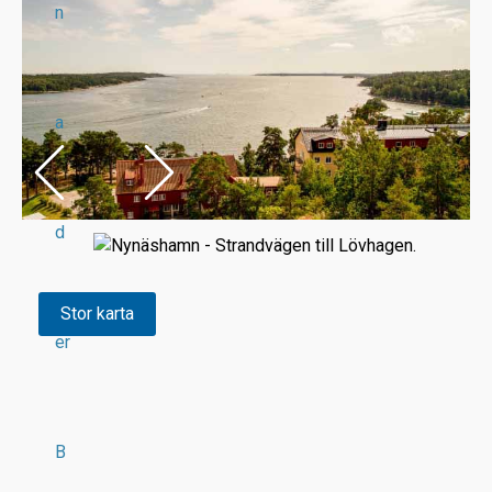
n
a
d
Stor karta
er
B