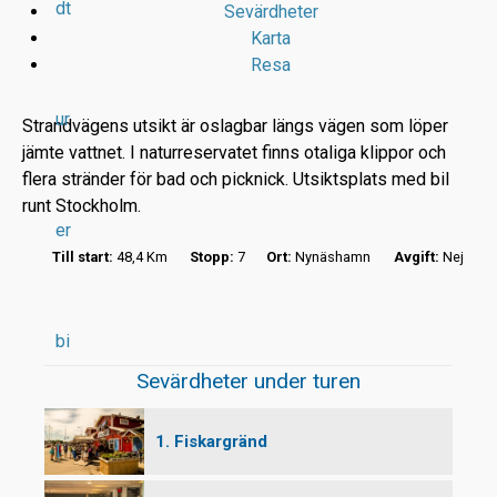
dt
Sevärdheter
Karta
Resa
ur
Strandvägens utsikt är oslagbar längs vägen som löper
jämte vattnet. I naturreservatet finns otaliga klippor och
flera stränder för bad och picknick. Utsiktsplats med bil
r
runt Stockholm.
er
t
Till start:
48,4 Km
Stopp:
7
Ort:
Nynäshamn
Avgift:
Nej
bi
Sevärdheter under turen
1. Fiskargränd
l