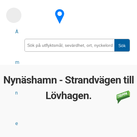
Skip
to
main
Ä
content
Sök
m
Nynäshamn - Strandvägen till
Lövhagen.
n
e