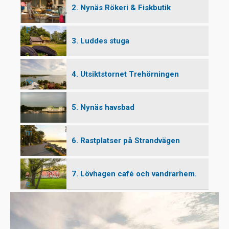
2. Nynäs Rökeri & Fiskbutik
P
3. Luddes stuga
4. Utsiktstornet Trehörningen
ro
5. Nynäs havsbad
m
6. Rastplatser på Strandvägen
7. Lövhagen café och vandrarhem.
e