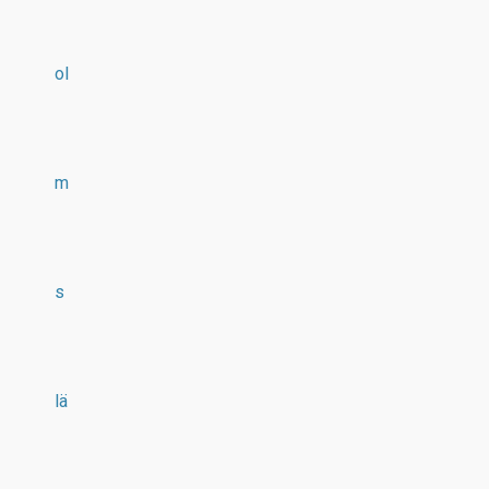
ol
m
s
lä