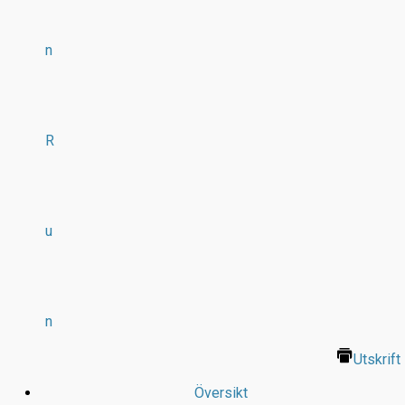
n
R
u
n
Utskrift
Översikt