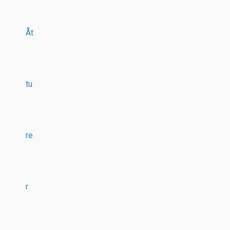
Åt
tu
re
r