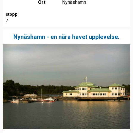
Ort
Nynäshamn
stopp
7
Nynäshamn - en nära havet upplevelse.