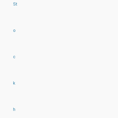
St
o
c
k
h