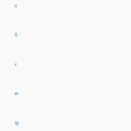
n
S
v
er
ig