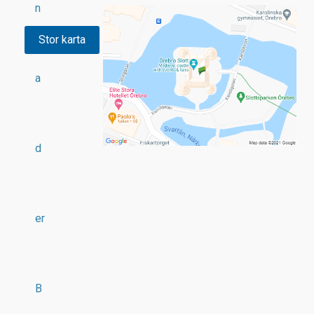
n
Stor karta
a
d
er
B