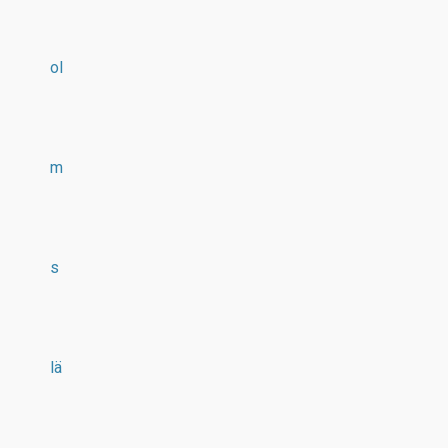
ol
m
s
lä