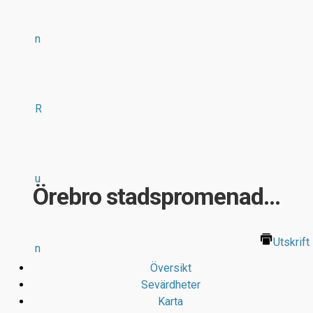
n
R
u
Örebro stadspromenad...
Utskrift
n
Översikt
Sevärdheter
Karta