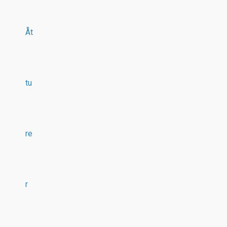
Åt
tu
re
r