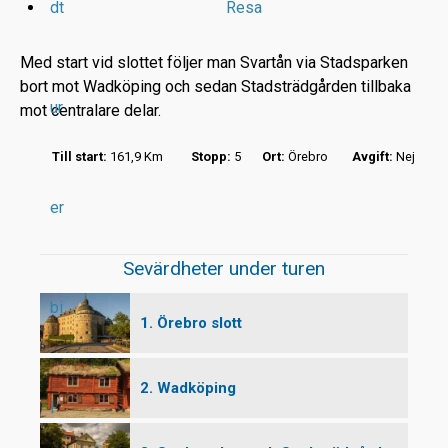
dt
Resa
Med start vid slottet följer man Svartån via Stadsparken
bort mot Wadköping och sedan Stadsträdgården tillbaka
ur
mot centralare delar.
r
Till start:
161,9 Km
Stopp:
5
Ort:
Örebro
Avgift:
Nej
t
er
Sevärdheter under turen
bi
1. Örebro slott
2. Wadköping
l