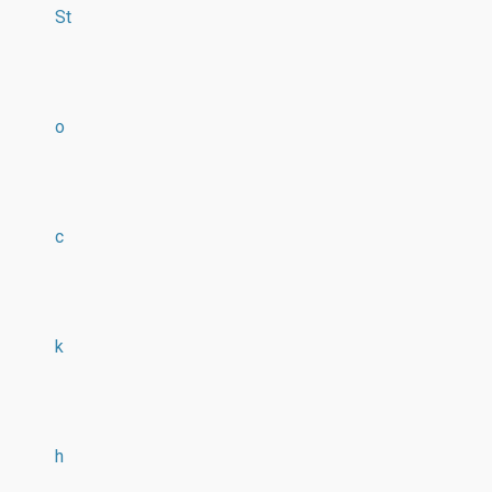
St
o
c
k
h