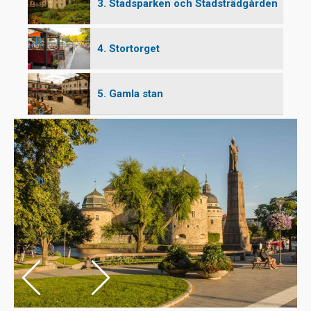
3. Stadsparken och Stadsträdgården
P
4. Stortorget
5. Gamla stan
ro
m
e