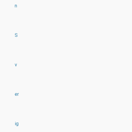
n
S
v
er
ig