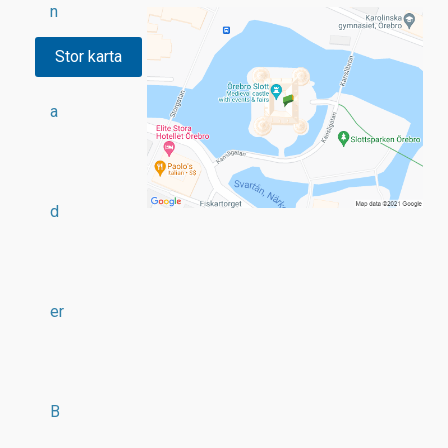
n
Stor karta
a
d
er
B