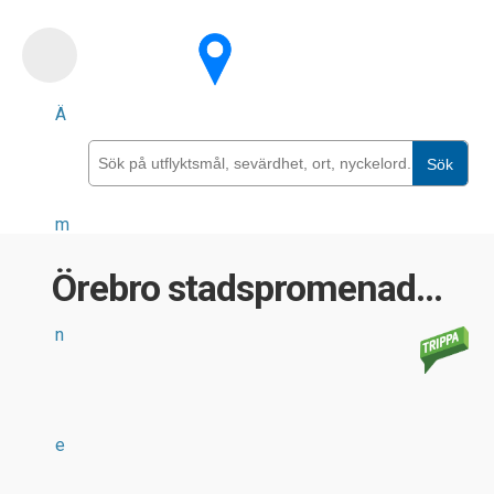
Skip
to
main
Ä
content
Sök
m
Örebro stadspromenad...
n
e