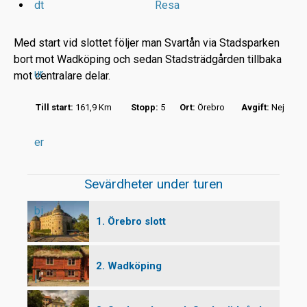
dt
Resa
Med start vid slottet följer man Svartån via Stadsparken
bort mot Wadköping och sedan Stadsträdgården tillbaka
ur
mot centralare delar.
r
Till start:
161,9 Km
Stopp:
5
Ort:
Örebro
Avgift:
Nej
t
er
Sevärdheter under turen
bi
1. Örebro slott
2. Wadköping
l