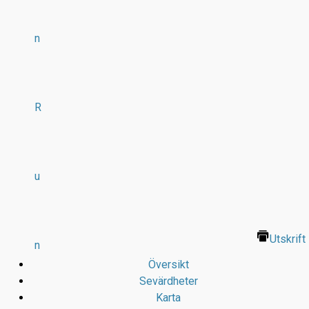
n
R
u
Utskrift
n
Översikt
Sevärdheter
Karta