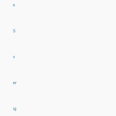
n
S
v
er
ig