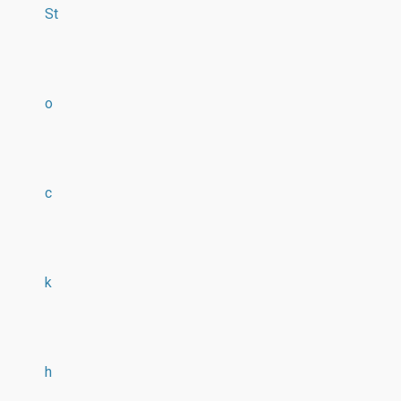
St
o
c
k
h