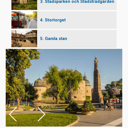
3. Stadsparken och Stadsträdgården
P
4. Stortorget
5. Gamla stan
ro
m
e