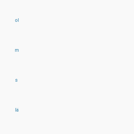
ol
m
s
lä