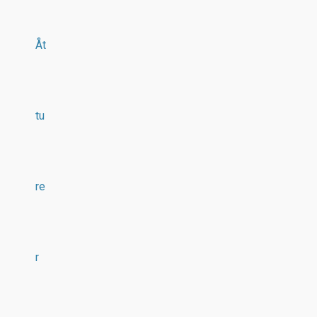
Åt
tu
re
r