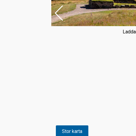
Laddar
Stor karta