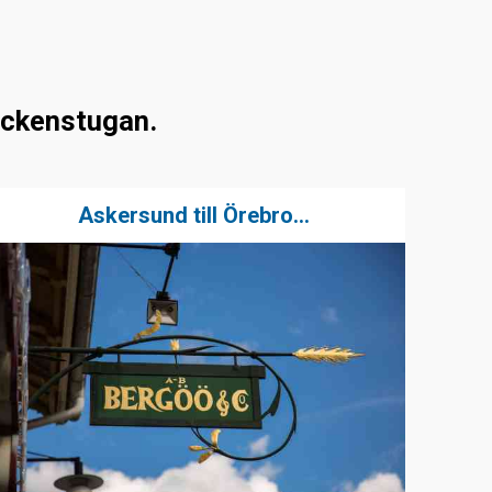
ockenstugan.
Askersund till Örebro...