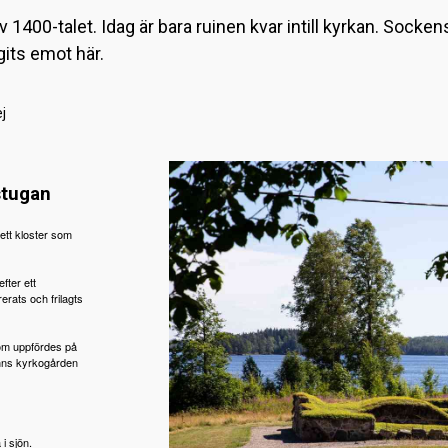
av 1400-talet. Idag är bara ruinen kvar intill kyrkan. Socke
gits emot här.
ej
stugan
ett kloster som
fter ett
erats och frilagts
m uppfördes på
finns kyrkogården
i sjön.