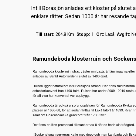
Intill Borasjön anlades ett kloster på slutet 
enklare rätter. Sedan 1000 år har resande ta
Till start:
204,8 Km
Stopp:
1
Ort:
Laxå
Avgift:
N
Ramundeboda klosterruin och Socken
Ramundeboda klosterruin, strax väster om Laxå, är lämningarna efter 
anlades av Sankt Antoniorden i slutet av 1400-talet.
Ruinen ligger naturskönt intill Borasjöns strand. Här finns ruinresterna e
antoniterkonvent från 1400-talet. Ruinen har under 2009 - 2010 restaur
för att visa hur konventet var uppbyggt.
Ramundeboda är också ursprungsplatsen för Ramundeboda Kyrka so
platsen år 1686-88, för att sedan flyttas till Laxå tätort år 1899. Kvar 
samt det Rosenholmska gravkoret från 1700-talet.
Det finns en liten promenad till munkarnas ö där de hade sin trädgård.
I Sockenstugan serveras kaffe med dopp och man kan bada och fiska 