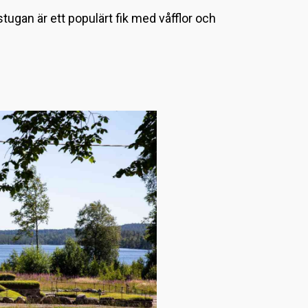
L
nstugan är ett populärt fik med våfflor och
a
d
d
a
r
.
.
.