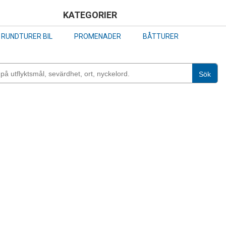
Skip
KATEGORIER
to
RUNDTURER BIL
PROMENADER
BÅTTURER
main
content
Sök