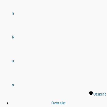
n
R
u
n
Utskrift
Översikt