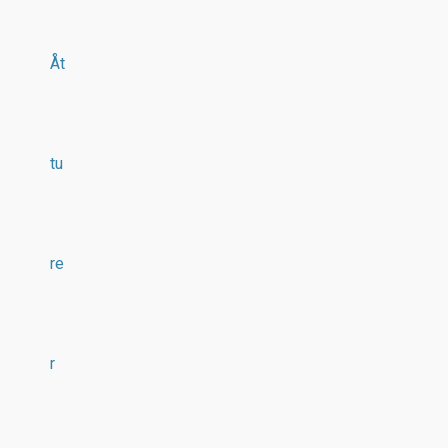
Åt
tu
re
r