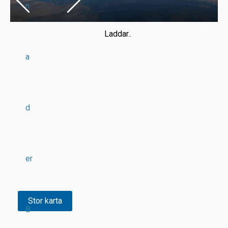
n
Laddar..
a
d
er
Stor karta
B