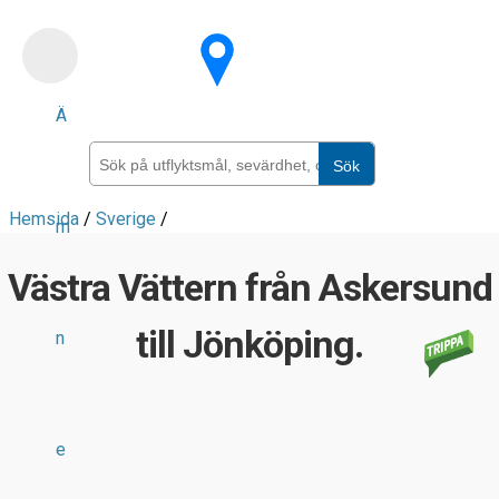
Skip
to
main
Ä
content
Sök
Hemsida
/
Sverige
/
m
Västra Vättern från Askersund
till Jönköping.
n
e