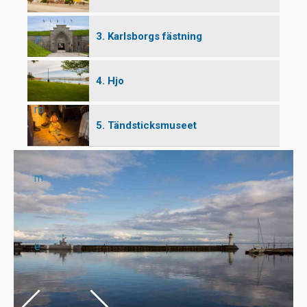
3. Karlsborgs fästning
P
4. Hjo
ro
5. Tändsticksmuseet
m
e