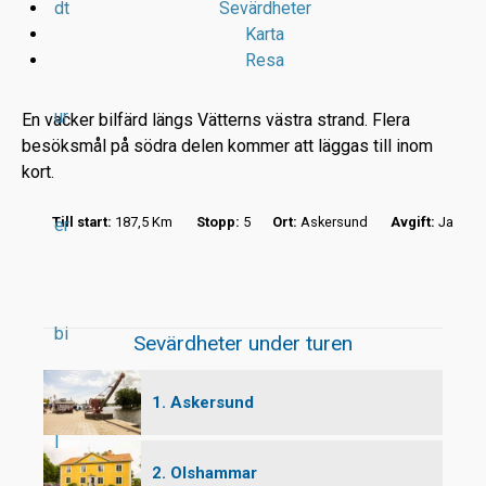
dt
Sevärdheter
Karta
Resa
ur
En vacker bilfärd längs Vätterns västra strand. Flera
besöksmål på södra delen kommer att läggas till inom
kort.
r
Till start:
187,5 Km
Stopp:
5
Ort:
Askersund
Avgift:
Ja
er
t
bi
Sevärdheter under turen
1. Askersund
l
2. Olshammar