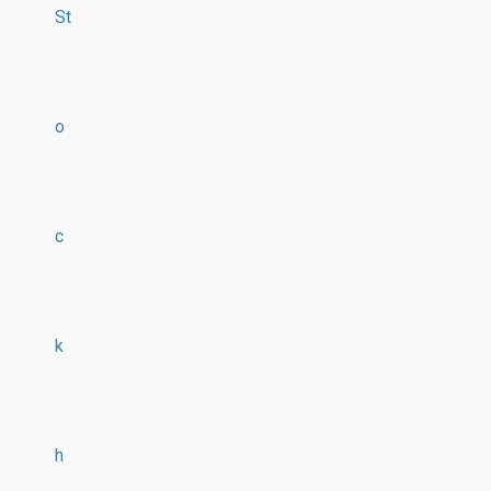
St
o
c
k
h