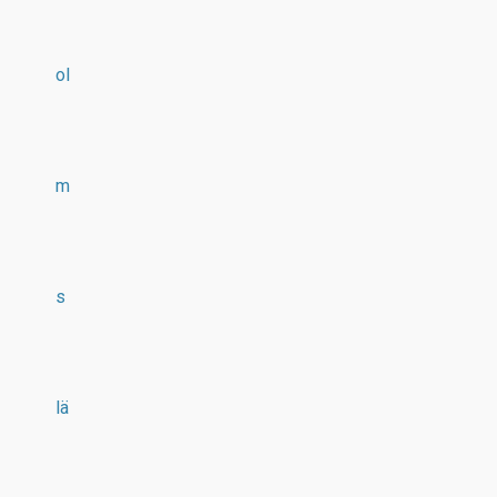
ol
m
s
lä