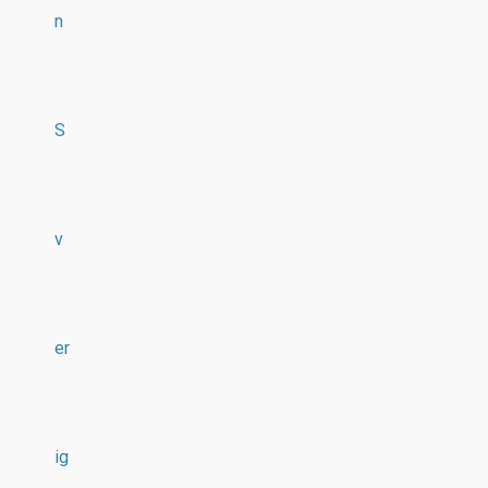
n
S
v
er
ig