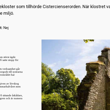
nekloster som tillhörde Cistercienserorden. När klostret 
e miljö.
t:
Nej
om störst ägde
6 satte stopp för
ets verksamhet går
torgods till systrarna
erområdet har
mgiven av lövskog
ommarhalvåret men
6 sittande åskådare,
ngren och är numera