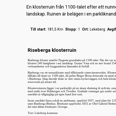
En klosterruin från 1100-talet efter ett nun
landskap. Ruinen är belägen i en parkliknand
Till start:
181,5 Km
Stopp:
1
Ort:
Lekeberg
Avgif
Riseberga klosterruin
Riseberga kloster utanför Fjugesta grundades på 1100-talet. När det var s
klostret 240 fastigheter i sex landskap. Gustav Vasa och en stor brand 154
verksamheten och byggnaderna lämnades åt förfall.
Riseberga var ett nunnekloster med tillhörande cistercienserorden. Klostr
tillbaka till slutet av 1100-talet, då jarlen Birger Brosa donerade ett antal s
i Riseberga. Idag återstår delar av den västra kyrkoväggen och hela klost
renoverats på senare tid.
Klosterruinerna ligger i en parkmiljö på en skarp sluttning åt sydväst, o
med utsikt över Kilsbergen och Tiveden. Guidade visningar ges under s
området är tillgängligt på egen hand året runt.
Inom området finns också en amfiteater, uppförd 1937, med plats för 121
samt Riseberga Bönhus. Bönhuset uppfördes 1855 av Olof Gabriel Hede
det näst äldsta bönhuset i Sverige.
Text: Lekeberg kommun