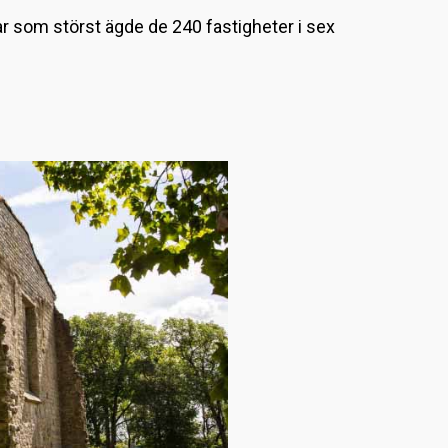
L
var som störst ägde de 240 fastigheter i sex
a
d
d
a
r
.
.
.