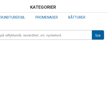
Skip
KATEGORIER
to
RUNDTURER BIL
PROMENADER
BÅTTURER
main
content
Sök