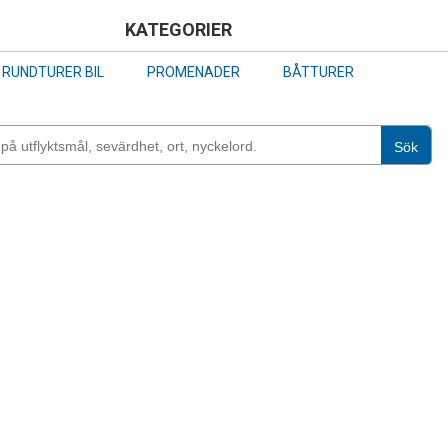
Skip
KATEGORIER
to
RUNDTURER BIL
PROMENADER
BÅTTURER
main
content
Sök