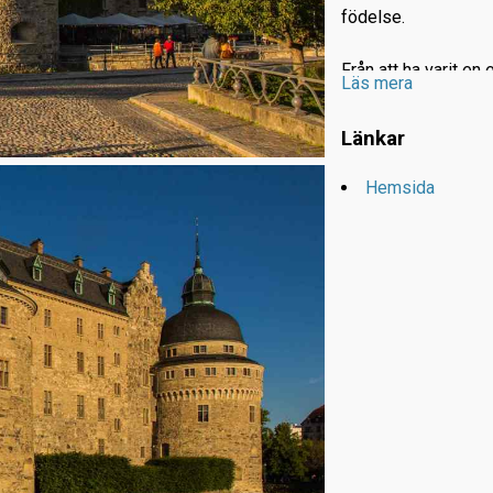
födelse.
Från att ha varit e
Läs mera
under vasatiden omby
Förvandlingen inle
Länkar
1350-talet anlade e
ligger idag.
Hemsida
På 1400-talet styr
mer eller mindre so
Sverige styrdes av
mest kända "erövrin
Örebroborgen gjord
Borgen förlänades s
kung av Sverige.
Örebro blev sen en 
möten och riksdagar
påbörja bygget av de