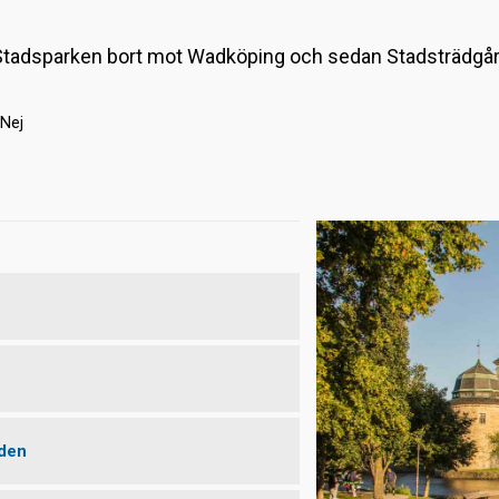
a Stadsparken bort mot Wadköping och sedan Stadsträdgård
Nej
rden