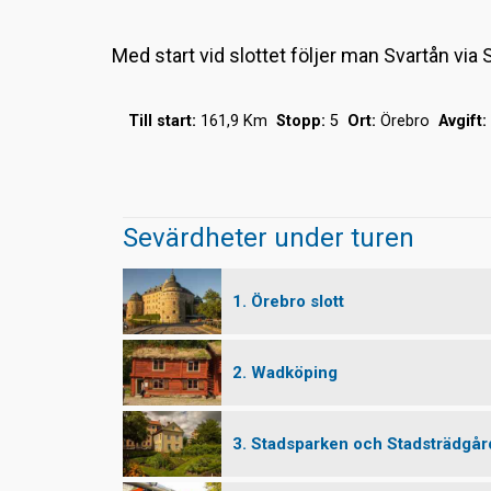
Med start vid slottet följer man Svartån vi
Till start:
161,9 Km
Stopp:
5
Ort:
Örebro
Avgift:
Sevärdheter under turen
1. Örebro slott
2. Wadköping
3. Stadsparken och Stadsträdgå