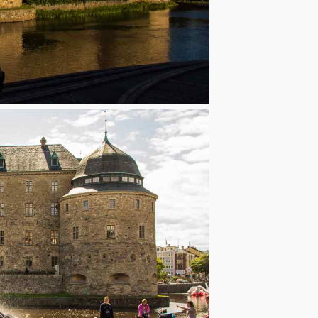
renässansslott. I sl
tjänade som vapenf
utseende, ett Vasasl
på slutat av 1800-ta
Örebro Slott
Kansligatan 1
703 61 Örebro