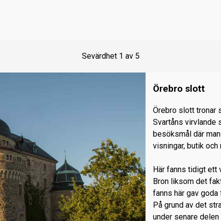
Sevärdhet
1
av
5
Örebro slott
Örebro slott tronar 
Svartåns virvlande 
besöksmål där man e
visningar, butik och
Här fanns tidigt ett
Bron liksom det fak
fanns här gav goda 
På grund av det st
under senare delen 