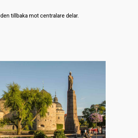
L
en tillbaka mot centralare delar.
a
d
d
a
r
.
.
.