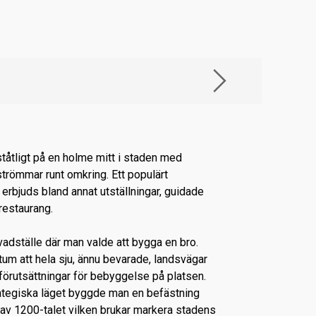
ståtligt på en holme mitt i staden med
strömmar runt omkring. Ett populärt
rbjuds bland annat utställningar, guidade
 restaurang.
 vadställe där man valde att bygga en bro.
tum att hela sju, ännu bevarade, landsvägar
förutsättningar för bebyggelse på platsen.
rategiska läget byggde man en befästning
av 1200-talet vilken brukar markera stadens