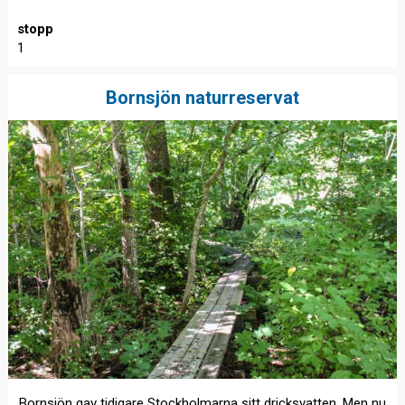
stopp
1
Bornsjön naturreservat
Bornsjön gav tidigare Stockholmarna sitt dricksvatten. Men nu