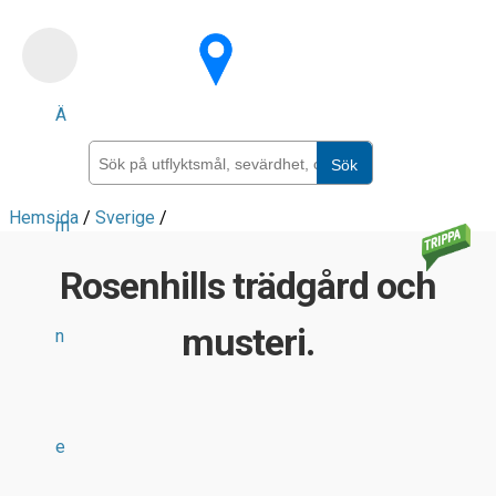
Skip
to
main
Ä
content
Sök
Hemsida
/
Sverige
/
m
Rosenhills trädgård och
musteri.
n
e