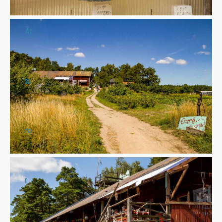
Åt
tu
re
r