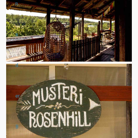
n
a
d
er
B