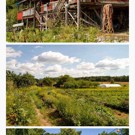
St
o
c
k
h