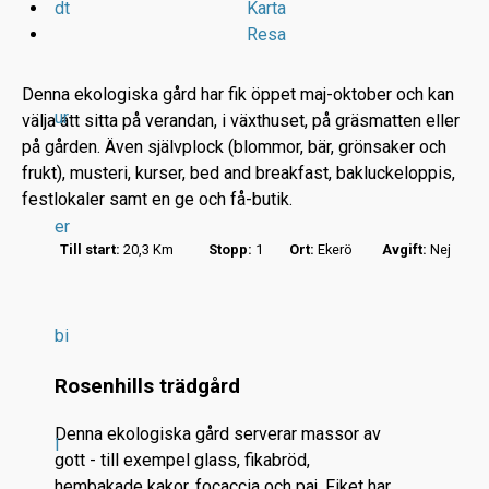
dt
Karta
Resa
Denna ekologiska gård har fik öppet maj-oktober och kan
ur
välja att sitta på verandan, i växthuset, på gräsmatten eller
på gården. Även självplock (blommor, bär, grönsaker och
frukt), musteri, kurser, bed and breakfast, bakluckeloppis,
festlokaler samt en ge och få-butik.
r
er
.
Till start:
20,3 Km
Stopp:
1
Ort:
Ekerö
Avgift:
Nej
.
.
bi
Rosenhills trädgård
Denna ekologiska gård serverar massor av
l
gott - till exempel glass, fikabröd,
hembakade kakor, focaccia och paj. Fiket har