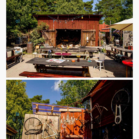
ol
m
s
lä