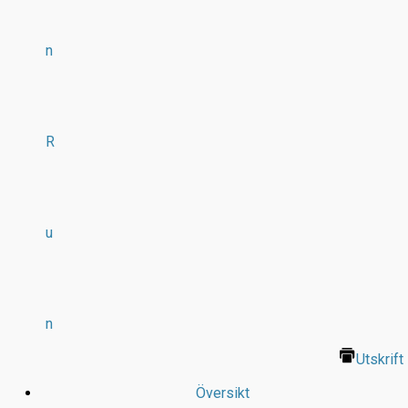
n
R
u
n
Utskrift
Översikt