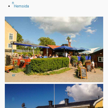
n
Hemsida
a
d
er
B