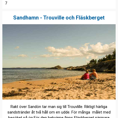
7
Sandhamn - Trouville och Fläskberget
Rakt över Sandön tar man sig till Trouvlille. Riktigt härliga
sandstränder åt två håll om en udde. För många målet med
besöket på ön.För den bekväme finns Fläskberget närmare