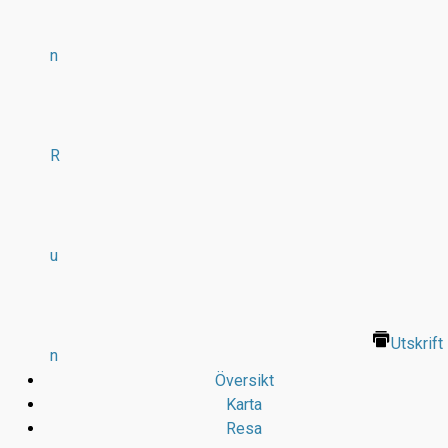
n
R
u
Utskrift
n
Översikt
Karta
Resa