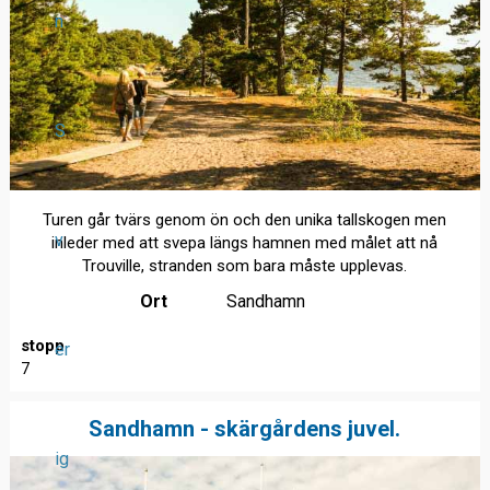
n
S
Turen går tvärs genom ön och den unika tallskogen men
v
inleder med att svepa längs hamnen med målet att nå
Trouville, stranden som bara måste upplevas.
Ort
Sandhamn
stopp
er
7
Sandhamn - skärgårdens juvel.
ig