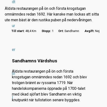
dt
Äldsta restaurangen på ön och första krogstugan
omnämndes redan 1692. Här kanske man lockas att sitta
ute men bäst är den rustika puben på nedervåningen.
ur
Till start:
48,4 Km
Stopp:
1
Ort:
Sandhamn
Avgift:
Nej
r
.
.
er
.
Sandhamns Värdshus
Äldsta restaurangen på ön och första
bi
krogstugan omnämndes redan 1692 och blev
troligen brännt av ryssarna 1719. När
handelskompanierna öppnade på 1700-talet
med ökad sjöfart blev Sandhamn en viktig
l
knutpunkt när tullstation senare byggdes.