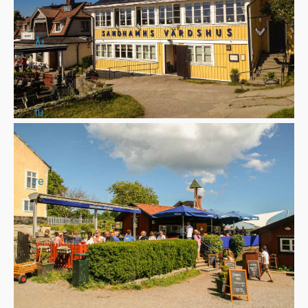
Åt
tu
re
r