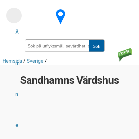
Skip
to
main
Ä
content
Sök
Hemsida
/
Sverige
/
m
Sandhamns Värdshus
n
e