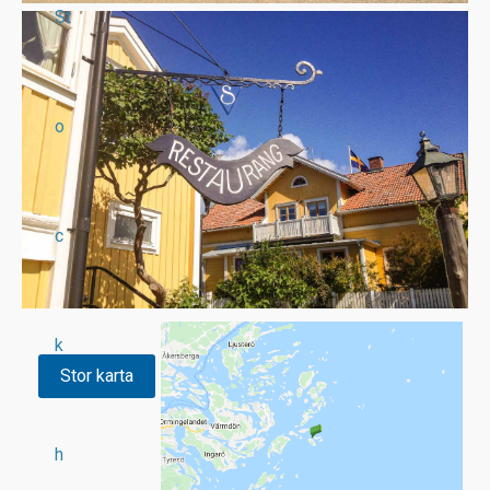
St
o
c
k
Stor karta
h