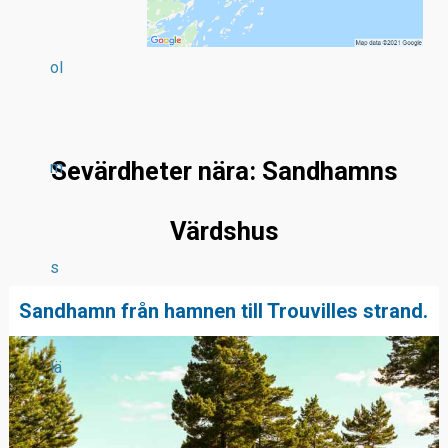
ol
Sevärdheter nära: Sandhamns
m
Värdshus
s
Sandhamn från hamnen till Trouvilles strand.
lä