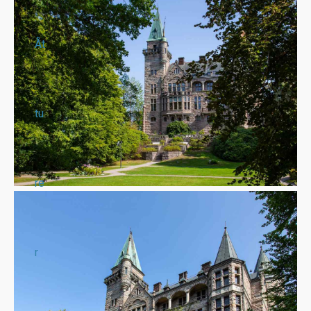
Åt
tu
re
r