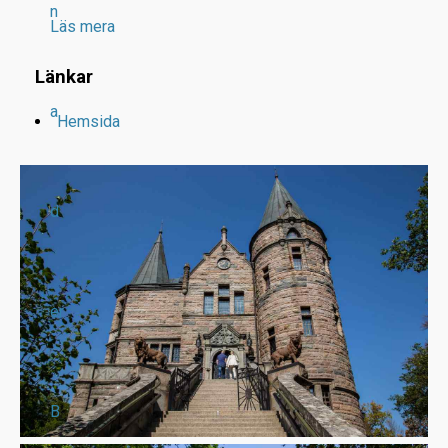
n
Läs mera
Länkar
a
Hemsida
d
er
B