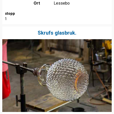
Ort
Lessebo
stopp
1
Skrufs glasbruk.