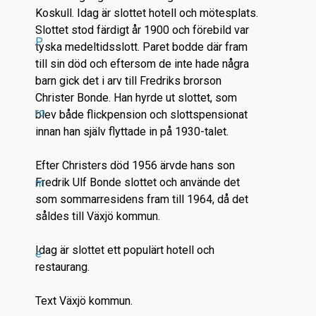
Koskull. Idag är slottet hotell och mötesplats.
Slottet stod färdigt år 1900 och förebild var
P
tyska medeltidsslott. Paret bodde där fram
till sin död och eftersom de inte hade några
barn gick det i arv till Fredriks brorson
Christer Bonde. Han hyrde ut slottet, som
ro
blev både flickpension och slottspensionat
innan han själv flyttade in på 1930-talet.
Efter Christers död 1956 ärvde hans son
Fredrik Ulf Bonde slottet och använde det
m
som sommarresidens fram till 1964, då det
såldes till Växjö kommun.
Idag är slottet ett populärt hotell och
e
restaurang.
Text Växjö kommun.