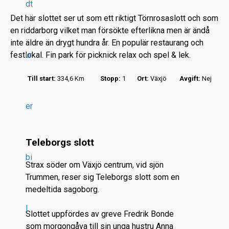
dt
Det här slottet ser ut som ett riktigt Törnrosaslott och som
en riddarborg vilket man försökte efterlikna men är ändå
inte äldre än drygt hundra år. En populär restaurang och
festlokal. Fin park för picknick relax och spel & lek.
ur
r
Till start:
334,6 Km
Stopp:
1
Ort:
Växjö
Avgift:
Nej
.
.
er
.
Teleborgs slott
bi
Strax söder om Växjö centrum, vid sjön
Trummen, reser sig Teleborgs slott som en
medeltida sagoborg.
l
Slottet uppfördes av greve Fredrik Bonde
som morgongåva till sin unga hustru Anna