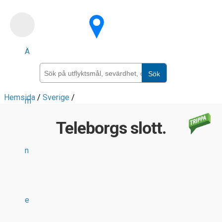
Skip
to
main
Ä
content
Sök
Hemsida
/
Sverige
/
m
Teleborgs slott.
n
e