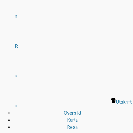
n
R
u
Utskrift
n
Översikt
Karta
Resa