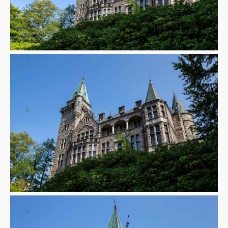
St
o
c
k
h