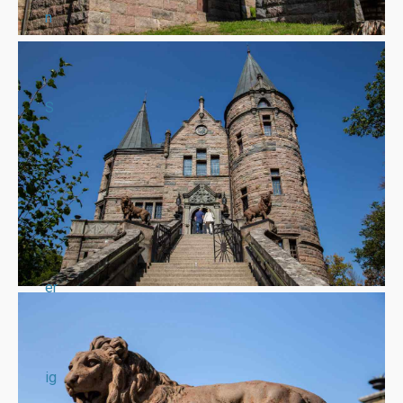
n
S
v
er
ig