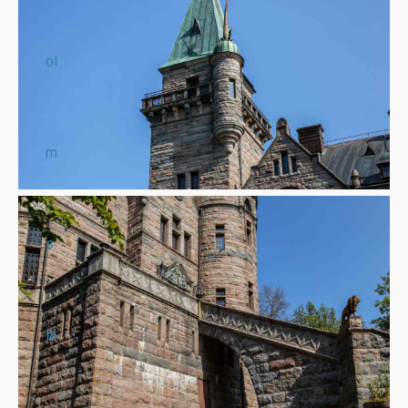
ol
m
s
lä