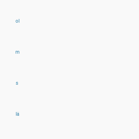
ol
m
s
lä