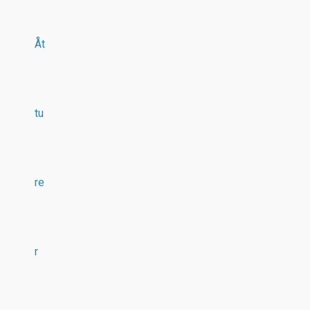
Åt
tu
re
r