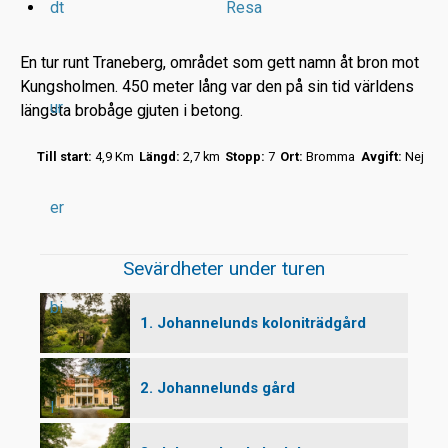
dt
Resa
En tur runt Traneberg, området som gett namn åt bron mot
Kungsholmen. 450 meter lång var den på sin tid världens
ur
längsta brobåge gjuten i betong.
r
Till start:
4,9 Km
Längd:
2,7 km
Stopp:
7
Ort:
Bromma
Avgift:
Nej
t
er
Sevärdheter under turen
bi
1. Johannelunds koloniträdgård
2. Johannelunds gård
l