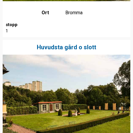
Ort
Bromma
stopp
1
Huvudsta gård o slott