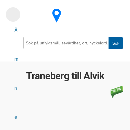
Skip
to
main
Ä
content
Sök
m
Traneberg till Alvik
n
e