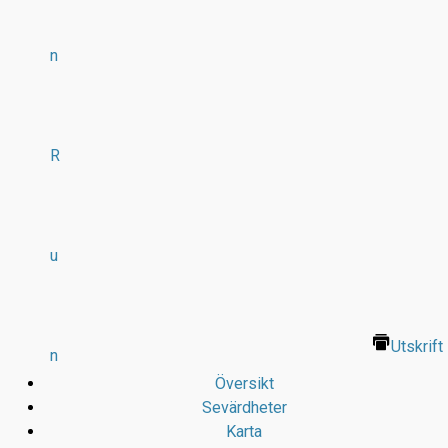
n
R
u
Utskrift
n
Översikt
Sevärdheter
Karta