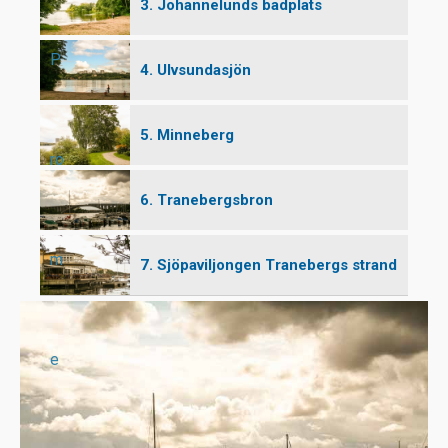
3. Johannelunds badplats
P
4. Ulvsundasjön
5. Minneberg
ro
6. Tranebergsbron
m
7. Sjöpaviljongen Tranebergs strand
e