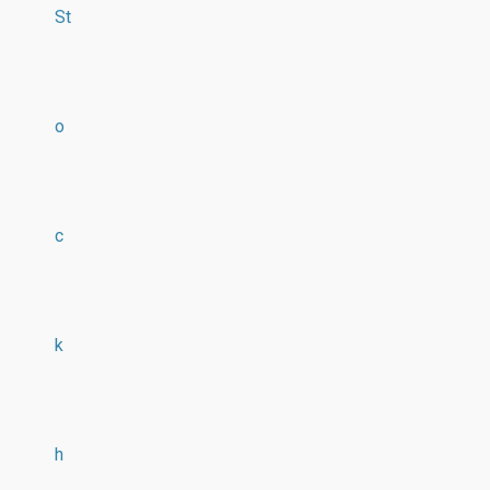
St
o
c
k
h