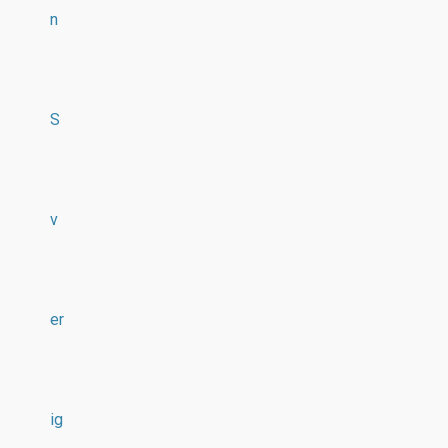
n
S
v
er
ig