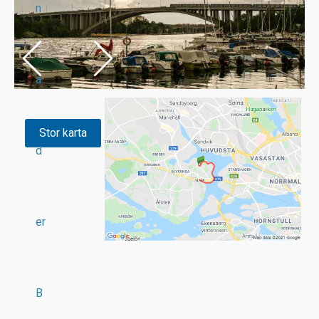
n
a
Stor karta
d
er
B