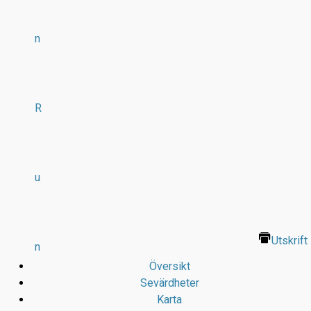
n
R
u
Utskrift
n
Översikt
Sevärdheter
Karta