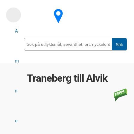
Skip
to
main
Ä
content
Sök
m
Traneberg till Alvik
n
e