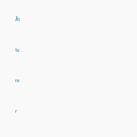
Åt
tu
re
r