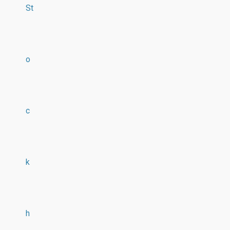
St
o
c
k
h