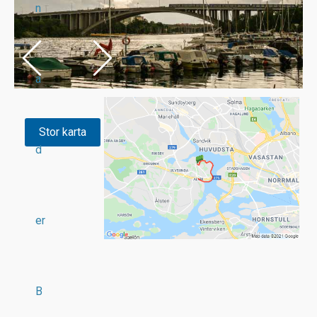
n
a
Stor karta
d
er
B