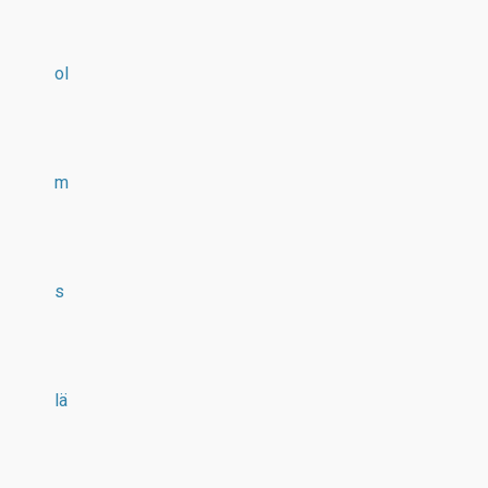
ol
m
s
lä