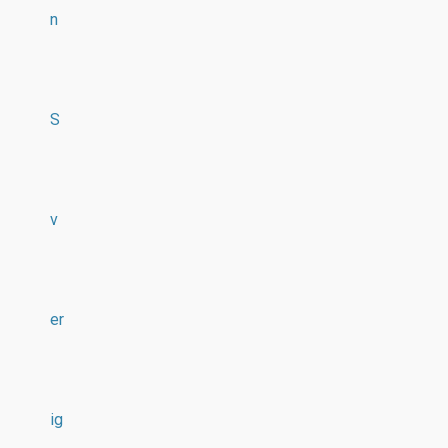
n
S
v
er
ig