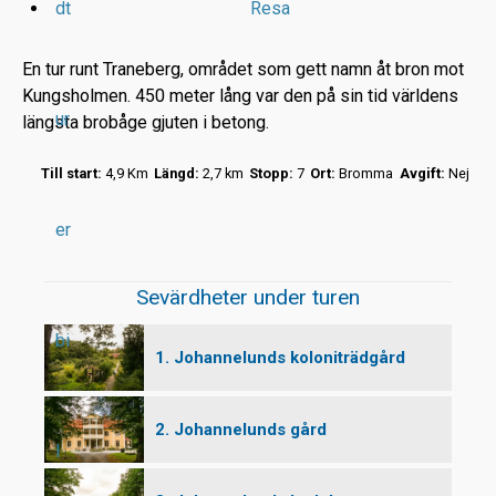
dt
Resa
En tur runt Traneberg, området som gett namn åt bron mot
Kungsholmen. 450 meter lång var den på sin tid världens
ur
längsta brobåge gjuten i betong.
r
Till start:
4,9 Km
Längd:
2,7 km
Stopp:
7
Ort:
Bromma
Avgift:
Nej
t
er
Sevärdheter under turen
bi
1. Johannelunds koloniträdgård
2. Johannelunds gård
l