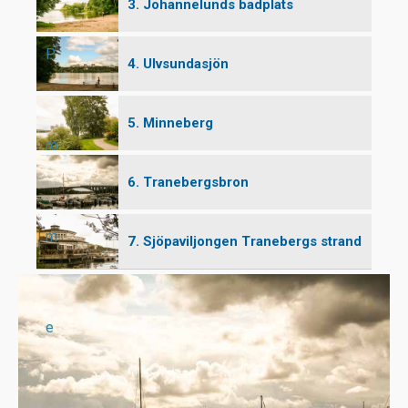
3. Johannelunds badplats
P
4. Ulvsundasjön
5. Minneberg
ro
6. Tranebergsbron
m
7. Sjöpaviljongen Tranebergs strand
e