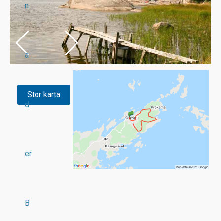
n
a
Stor karta
d
er
B