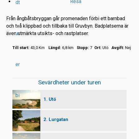
Resa
dt
Från ångbåtsbryggan går promenaden förbi ett barnbad
och två klippbad och tillbaka till Gruvbyn. Badplatserna är
även utmärkta utsikts- och rastplatser.
ur
r
Till start:
43,0 Km
Längd:
6,8 km
Stopp:
7
Ort:
Utö
Avgift:
Nej
t
er
Sevärdheter under turen
bi
1. Utö
2. Lurgatan
l