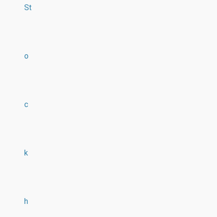
St
o
c
k
h