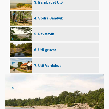
3. Barnbadet Utö
P
4. Södra Sandvik
5. Rävstavik
ro
6. Utö gruvor
m
7. Utö Värdshus
e