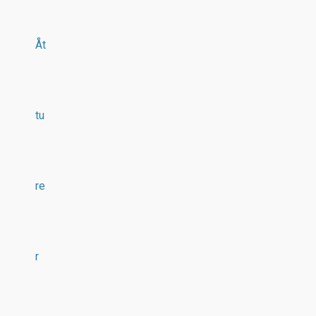
Åt
tu
re
r