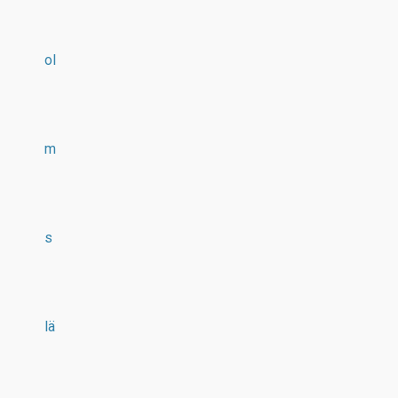
ol
m
s
lä