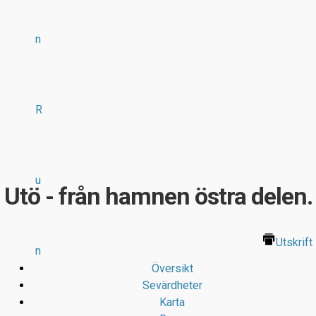
n
R
u
Utö - från hamnen östra delen.
Utskrift
n
Översikt
Sevärdheter
Karta