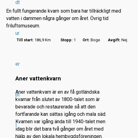
dt
En fullt fungerande kvarn som bara har tillräckligt med
vatten i dammen några gånger om året. Övrig tid
friluftsmuseum.
ur
Till start:
186,9 Km
Stopp:
1
Ort:
Boge
Avgift:
Nej
r
.
.
er
.
Aner vattenkvarn
Aner vattenkvarn är en av få gotländska
bi
kvarnar från slutet av 1800-talet som är
bevarade och restaurerade så att den
fortfarande kan sättas igång och mala säd.
Kvarnen var igång ända till 1940-talet men
l
idag blir det bara två gånger om året med
hjälp av den lokala hembygdsföreningen.