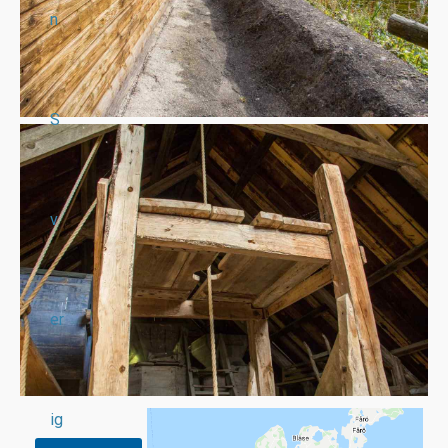
n
S
v
er
ig