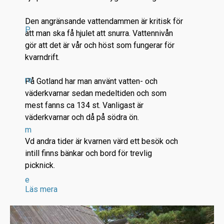
Den angränsande vattendammen är kritisk för
P
att man ska få hjulet att snurra. Vattennivån
gör att det är vår och höst som fungerar för
kvarndrift.
ro
På Gotland har man använt vatten- och
väderkvarnar sedan medeltiden och som
mest fanns ca 134 st. Vanligast är
väderkvarnar och då på södra ön.
m
Vd andra tider är kvarnen värd ett besök och
intill finns bänkar och bord för trevlig
picknick.
e
Läs mera