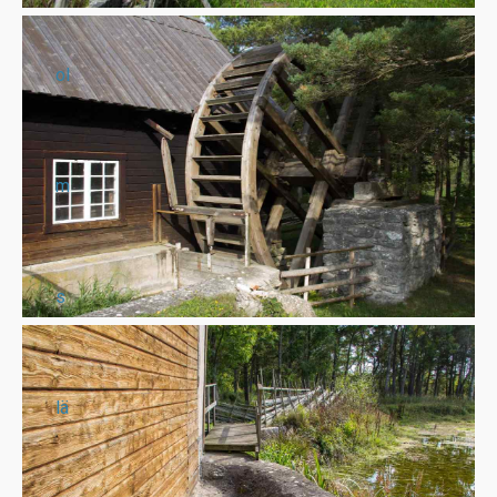
ol
m
s
lä