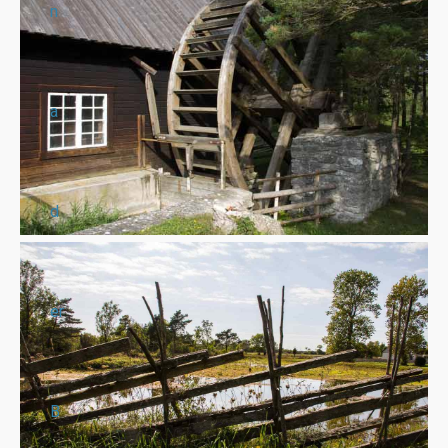
n
a
d
er
B