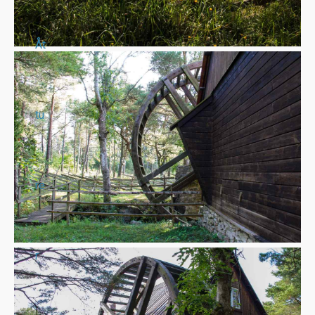
Åt
tu
re
r