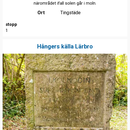
närområdet ifall solen går i moln.
Ort
Tingstäde
stopp
1
Hångers källa Lärbro