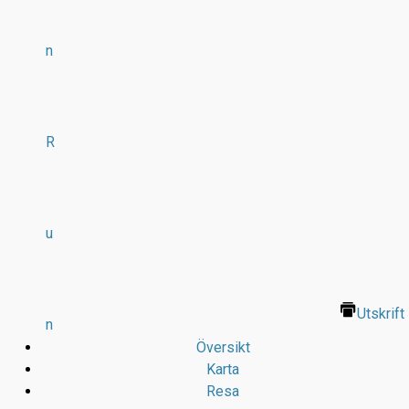
n
R
u
Utskrift
n
Översikt
Karta
Resa