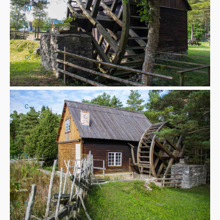
St
o
c
k
h