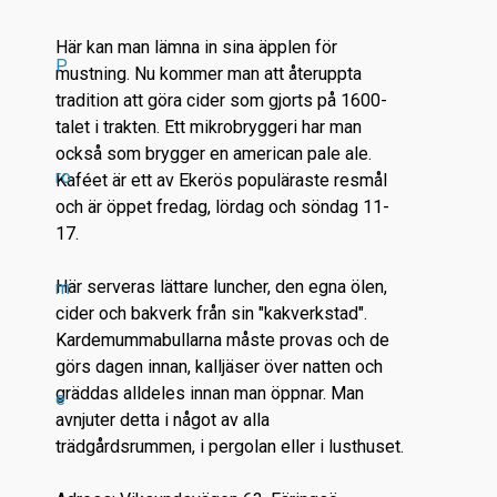
Här kan man lämna in sina äpplen för
P
mustning. Nu kommer man att återuppta
tradition att göra cider som gjorts på 1600-
talet i trakten. Ett mikrobryggeri har man
också som brygger en american pale ale.
ro
Kaféet är ett av Ekerös populäraste resmål
och är öppet fredag, lördag och söndag 11-
17.
Här serveras lättare luncher, den egna ölen,
m
cider och bakverk från sin "kakverkstad".
Kardemummabullarna måste provas och de
görs dagen innan, kalljäser över natten och
gräddas alldeles innan man öppnar. Man
e
avnjuter detta i något av alla
trädgårdsrummen, i pergolan eller i lusthuset.