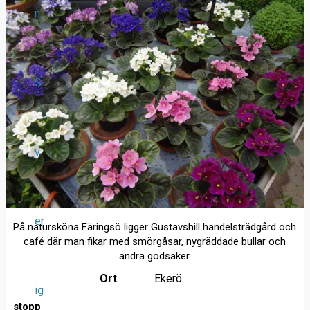
n
S
v
er
På natursköna Färingsö ligger Gustavshill handelsträdgård och
café där man fikar med smörgåsar, nygräddade bullar och
andra godsaker.
Ort
Ekerö
ig
stopp