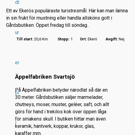
dt
Ett av Ekerös populäraste turistresmål. Här kan man lämna
in sin frukt för mustning eller handla allsköns gott i
Gårdsbutiken. Öppet fredag till söndag..
ur
Till start:
20,6 Km
Stopp:
1
Ort:
Ekerö
Avgift:
Nej
r
.
.
er
.
Äppelfabriken Svartsjö
På Äppelfabriken betyder närodlat så där en
bi
30 meter. Gårdsbutiken säljer marmelader,
chutneys, moser, muster, geléer, saft, och allt
görs för hand i trekilos kok över öppen låga
för smakens skull. I butiken hittar man även
l
keramik, hantverk, koppar, krukor, glas,
karaffer mm.