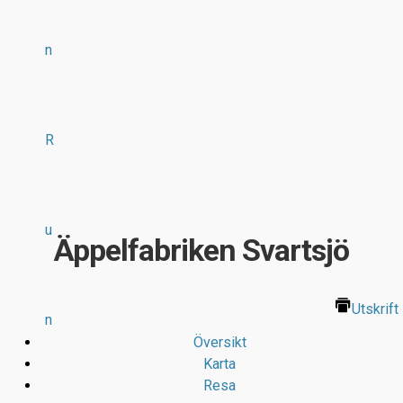
n
R
u
Äppelfabriken Svartsjö
Utskrift
n
Översikt
Karta
Resa