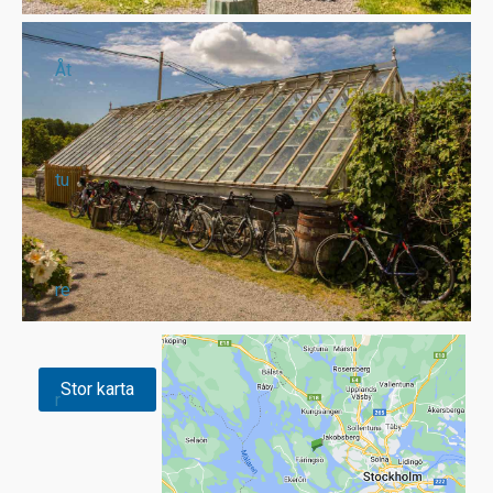
Åt
tu
re
Stor karta
r