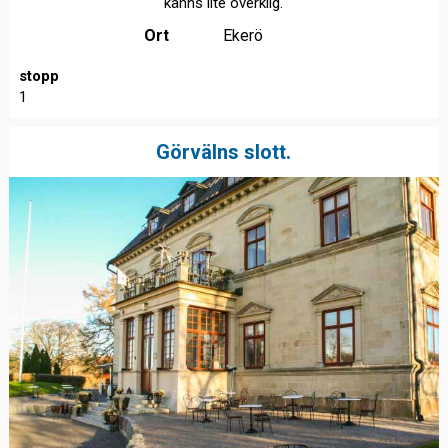
känns lite overklig.
Ort
Ekerö
stopp
1
Görvälns slott.