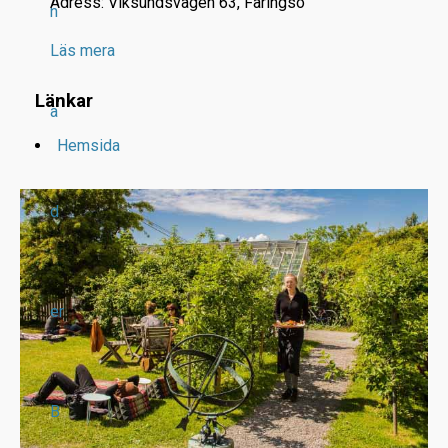
Adress: Viksundsvägen 63, Färingsö
n
Läs mera
Länkar
a
Hemsida
d
er
B