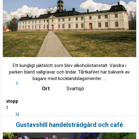
ol
m
Ett kungligt jaktslott som blev alkoholistanstalt. Vandra i
parken bland vallgravar och lindar. Tårtkaféet har bakverk av
bagare med kocklandslagsmeriter. ...
s
Ort
Svartsjö
stopp
1
lä
Gustavshill handelsträdgård och café