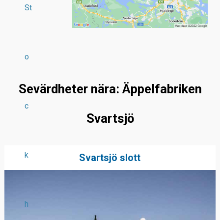
St
o
Sevärdheter nära: Äppelfabriken
c
Svartsjö
k
Svartsjö slott
h