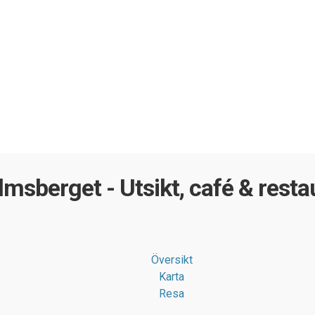
msberget - Utsikt, café & rest
Översikt
Karta
Resa