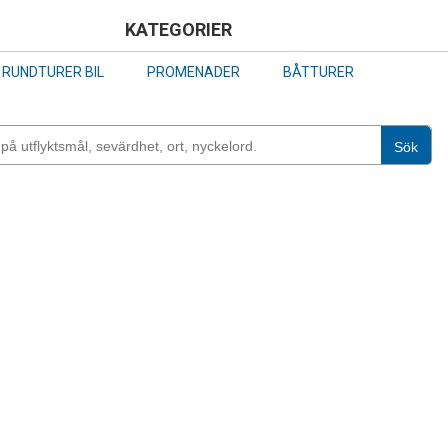
Skip
KATEGORIER
to
RUNDTURER BIL
PROMENADER
BÅTTURER
main
content
Sök