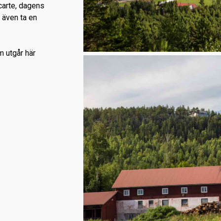
carte, dagens
 även ta en
 utgår här
.