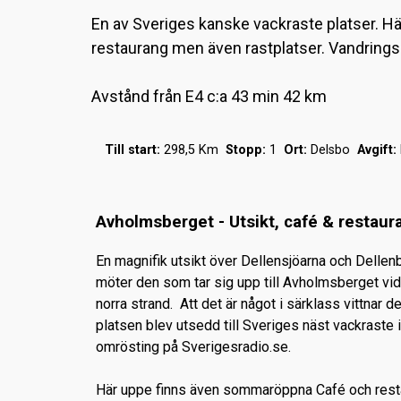
En av Sveriges kanske vackraste platser. Hä
restaurang men även rastplatser. Vandringss
Avstånd från E4 c:a 43 min 42 km
Till start:
298,5 Km
Stopp:
1
Ort:
Delsbo
Avgift:
Avholmsberget - Utsikt, café & restaur
En magnifik utsikt över Dellensjöarna och Delle
möter den som tar sig upp till Avholmsberget vi
norra strand. Att det är något i särklass vittnar d
platsen blev utsedd till Sveriges näst vackraste 
omrösting på Sverigesradio.se.
Här uppe finns även sommaröppna Café och rest