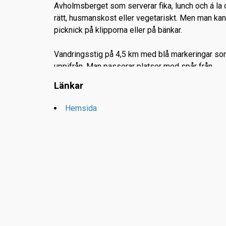
Avholmsberget som serverar fika, lunch och á la 
rätt, husmanskost eller vegetariskt. Men man kan
picknick på klipporna eller på bänkar.
Vandringsstig på 4,5 km med blå markeringar som
uppifrån. Man passerar platser med spår från
meteroitnedslaget, istiden och landhöjningstiden
Länkar
Hemsida