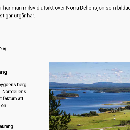
r har man milsvid utsikt över Norra Dellensjön som bilda
tigar utgår här.
Nej
ang
nbygdens berg
d Norrdellens
et faktum att
i en
aurang