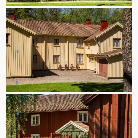
ol
m
s
lä