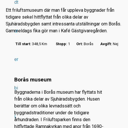
dt
Ett friluftsmuseum där man får uppleva byggnader från
tidigare sekel hittflyttat från olika delar av
Sjuhäradsbygden samt intressanta utställningar om Borås.
Gammeldags fika gör man i Kafé Gästgivaregården.
ur
r
Till start:
348,5 Km
Stopp:
1
Ort:
Borås
Avgift:
Nej
.
.
er
.
Borås museum
bi
Byggnaderna i Borås museum har flyttats hit
från olika delar av Sjuhäradsbygden. Husen
berättar om olika levnadssätt och
byggnadstraditioner under de tidigare
l
århundraden. I Friluftsparken finns den
hitflyttade Ramnakyrkan med anor från 1690-