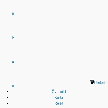
n
R
u
Utskrift
n
Översikt
Karta
Resa