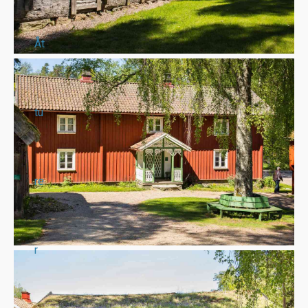
Åt
tu
re
r