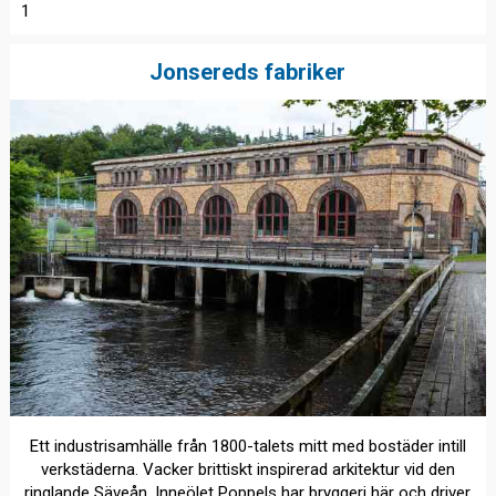
1
Jonsereds fabriker
Ett industrisamhälle från 1800-talets mitt med bostäder intill
verkstäderna. Vacker brittiskt inspirerad arkitektur vid den
ringlande Säveån. Inneölet Poppels har bryggeri här och driver