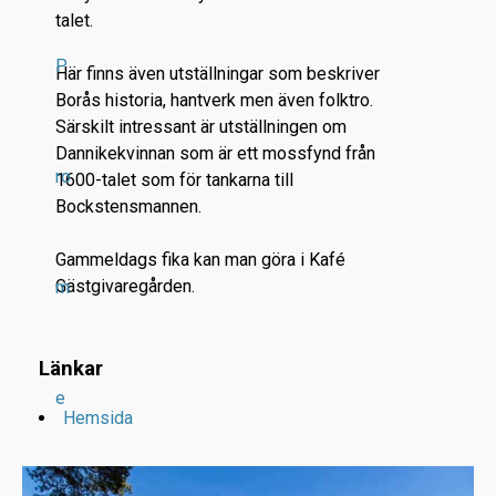
talet.
P
Här finns även utställningar som beskriver
Borås historia, hantverk men även folktro.
Särskilt intressant är utställningen om
Dannikekvinnan som är ett mossfynd från
ro
1600-talet som för tankarna till
Bockstensmannen.
Gammeldags fika kan man göra i Kafé
Gästgivaregården.
m
Länkar
e
Hemsida