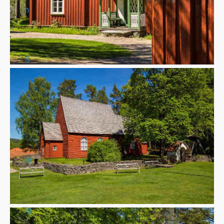
n
S
v
er
ig