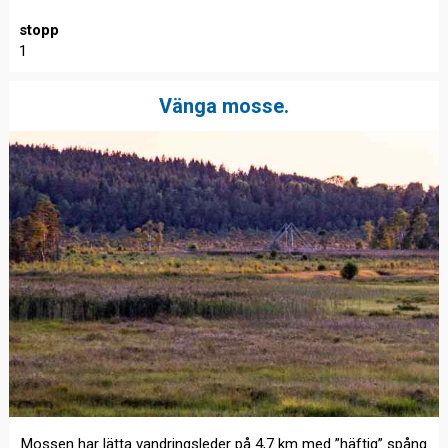
stopp
1
Vänga mosse.
Mossen har lätta vandringsleder på 4,7 km med ”häftig” spång