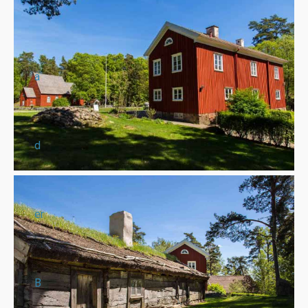
n
a
d
er
B