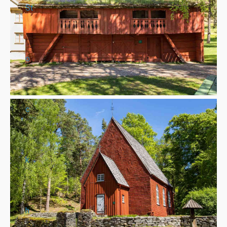
St
o
c
k
h