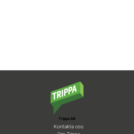
Trippa AB
Kontakta
oss
Om
Trippa