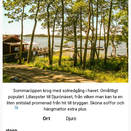
ol
m
s
Sommaröppen krog med solnedgång i havet. Omåttligt
populärt. Lillasyster till Djurönäset, från vilken man kan ta en
liten snitslad promenad från hit till bryggan. Sköna soffor och
lä
hängmattor extra plus.
Ort
Djurö
stopp