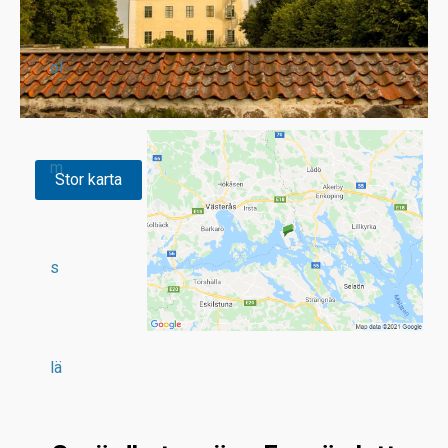
ol
m
Stor karta
s
lä