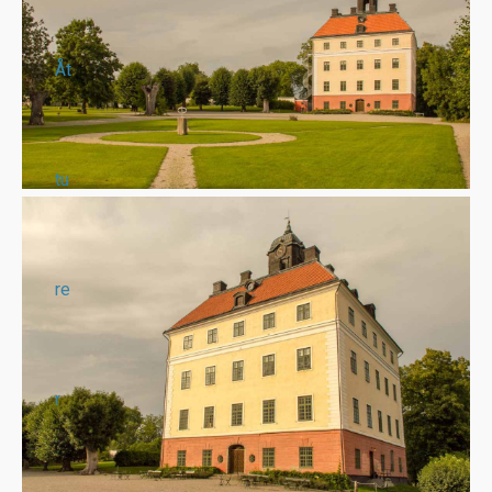
Åt
tu
re
r