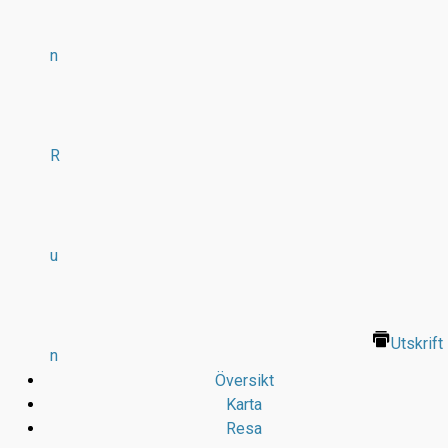
n
R
u
Utskrift
n
Översikt
Karta
Resa