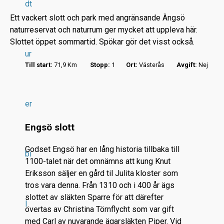
dt
Ett vackert slott och park med angränsande Ängsö
naturreservat och naturrum ger mycket att uppleva här.
Slottet öppet sommartid. Spökar gör det visst också.
ur
Till start:
71,9 Km
Stopp:
1
Ort:
Västerås
Avgift:
Nej
r
.
.
er
.
Engsö slott
Godset Engsö har en lång historia tillbaka till
bi
1100-talet när det omnämns att kung Knut
Eriksson säljer en gård til Julita kloster som
tros vara denna. Från 1310 och i 400 år ägs
slottet av släkten Sparre för att därefter
l
övertas av Christina Törnflycht som var gift
med Carl av nuvarande ägarsläkten Piper. Vid