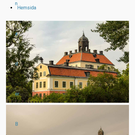
n
Hemsida
a
d
er
B