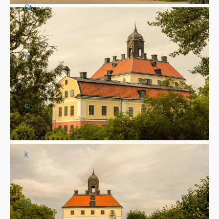
St
o
c
k
h