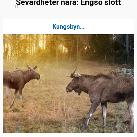
Sevärdheter nära: Engsö slott
n
Kungsbyn...
S
v
er
ig