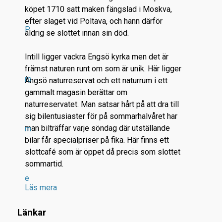
köpet 1710 satt maken fängslad i Moskva,
efter slaget vid Poltava, och hann därför
P
aldrig se slottet innan sin död.
Intill ligger vackra Engsö kyrka men det är
främst naturen runt om som är unik. Här ligger
ro
Ängsö naturreservat och ett naturrum i ett
gammalt magasin berättar om
naturreservatet. Man satsar hårt på att dra till
sig bilentusiaster för på sommarhalvåret har
man bilträffar varje söndag där utställande
m
bilar får specialpriser på fika. Här finns ett
slottcafé som är öppet då precis som slottet
sommartid.
e
Läs mera
Länkar