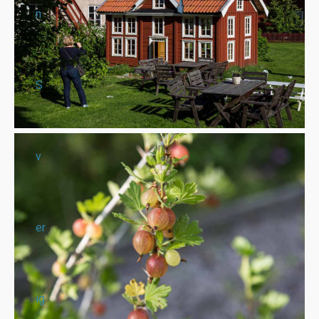
n
S
v
er
ig