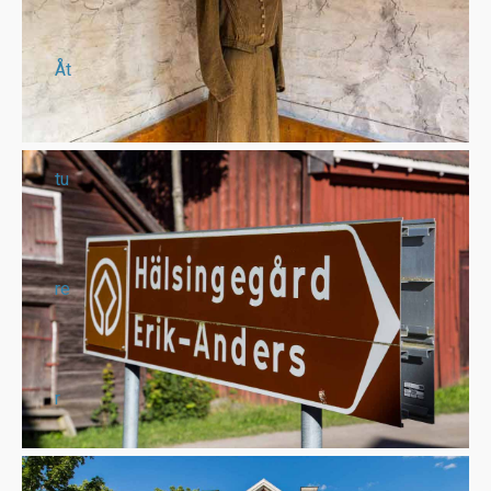
Åt
tu
re
r