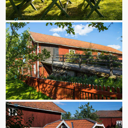
ol
m
s
lä