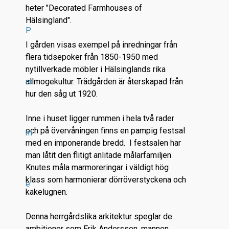
heter "Decorated Farmhouses of
Hälsingland".
P
I gården visas exempel på inredningar från
flera tidsepoker från 1850-1950 med
nytillverkade möbler i Hälsinglands rika
ro
allmogekultur. Trädgården är återskapad från
hur den såg ut 1920.
Inne i huset ligger rummen i hela två rader
och på övervåningen finns en pampig festsal
m
med en imponerande bredd. I festsalen har
man låtit den flitigt anlitade målarfamiljen
Knutes måla marmoreringar i väldigt hög
klass som harmonierar dörröverstyckena och
e
kakelugnen.
Denna herrgårdslika arkitektur speglar de
ambitioner som Erik Andersson, mannen