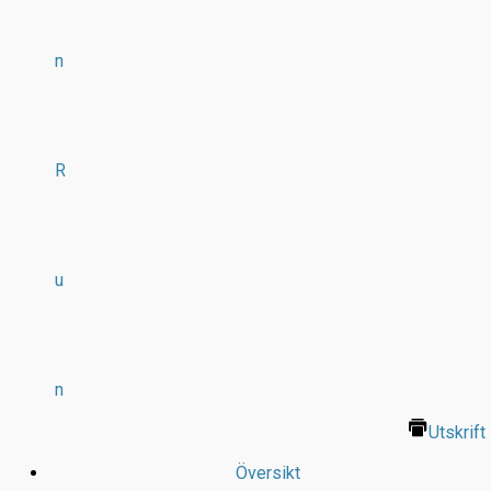
n
R
u
n
Utskrift
Översikt