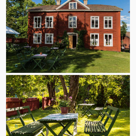
St
o
c
k
h