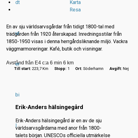
dt
Karta
Resa
En av sju världsarvsgårdar från tidigt 1800-tal med
ur
trädgården från 1920 återskapad. Inredningsstilar från
1850-1950 visas i denna herrgårdsliknande miljö. Vackra
väggmarmoreringar. Kafé, butik och visningar.
r
Avstånd från E4 c:a 6 min 6 km
er
.
Till start:
223,7 Km
Stopp:
1
Ort:
Söderhamn
Avgift:
Nej
.
.
bi
Erik-Anders hälsingegård
Erik-Anders hälsingegård är en av de sju
l
världsarvsgårdarna med anor från 1800-
talets början. UNESCOs officiella utmärkelse