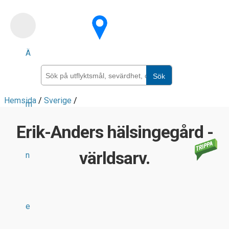
Skip
to
main
Ä
content
Sök
Hemsida
/
Sverige
/
m
Erik-Anders hälsingegård -
världsarv.
n
e