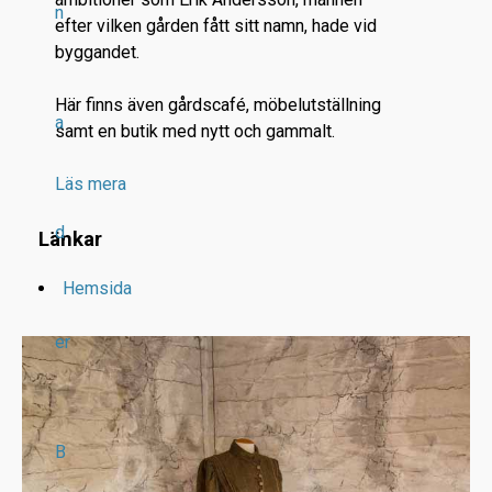
n
efter vilken gården fått sitt namn, hade vid
byggandet.
Här finns även gårdscafé, möbelutställning
a
samt en butik med nytt och gammalt.
Läs mera
d
Länkar
Hemsida
er
B