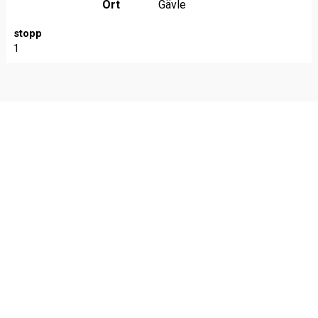
Ort
Gävle
stopp
1