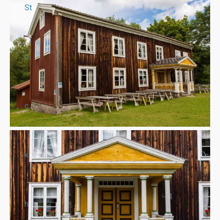
St
o
c
k
h