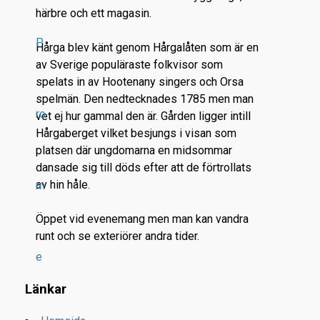
härbre och ett magasin.
P
Hårga blev känt genom Hårgalåten som är en
av Sverige populäraste folkvisor som
spelats in av Hootenany singers och Orsa
spelmän. Den nedtecknades 1785 men man
ro
vet ej hur gammal den är. Gården ligger intill
Hårgaberget vilket besjungs i visan som
platsen där ungdomarna en midsommar
dansade sig till döds efter att de förtrollats
av hin håle.
m
Öppet vid evenemang men man kan vandra
runt och se exteriörer andra tider.
e
Länkar