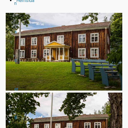
Hemsida
n
a
d
er
B