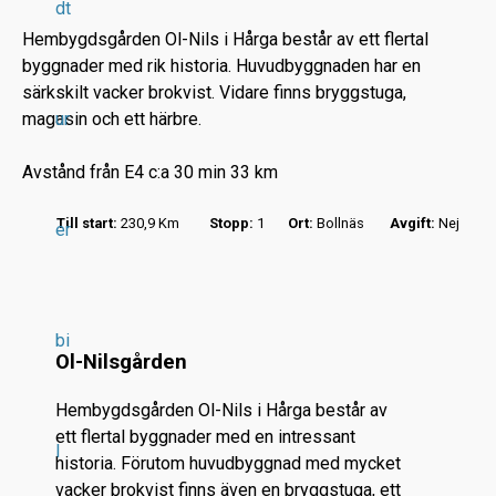
dt
Hembygdsgården Ol-Nils i Hårga består av ett flertal
byggnader med rik historia. Huvudbyggnaden har en
särkskilt vacker brokvist. Vidare finns bryggstuga,
magasin och ett härbre.
ur
r
Avstånd från E4 c:a 30 min 33 km
.
.
Till start:
230,9 Km
Stopp:
1
Ort:
Bollnäs
Avgift:
Nej
er
.
bi
Ol-Nilsgården
Hembygdsgården Ol-Nils i Hårga består av
ett flertal byggnader med en intressant
l
historia. Förutom huvudbyggnad med mycket
vacker brokvist finns även en bryggstuga, ett