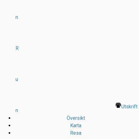
n
R
u
Utskrift
n
Översikt
Karta
Resa