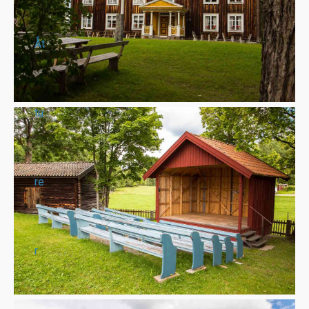
Åt
tu
re
r