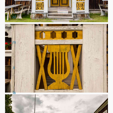
ol
m
s
lä