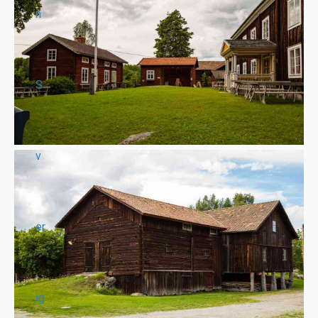
n
S
v
er
ig