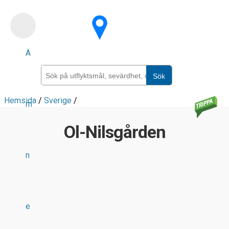
Skip
to
main
Ä
content
Sök
Hemsida
/
Sverige
/
m
Ol-Nilsgården
n
e