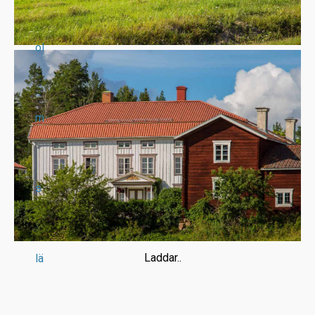
ol
m
s
Laddar..
lä