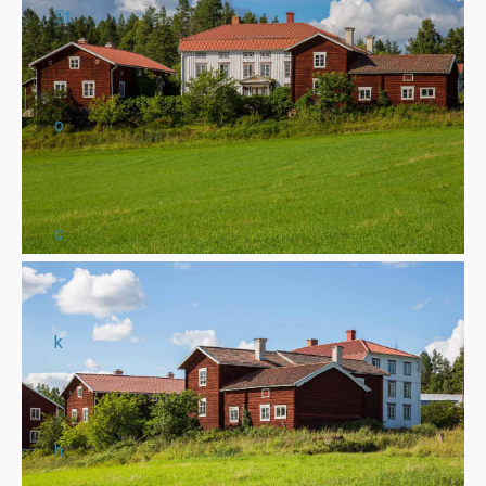
St
o
c
k
h