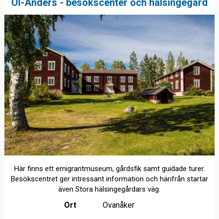
Ol-Anders - besökscenter och hälsingegård
e
Här finns ett emigrantmuseum, gårdsfik samt guidade turer.
Besökscentret ger intressant information och härifrån startar
även Stora hälsingegårdars väg.
Ort
Ovanåker