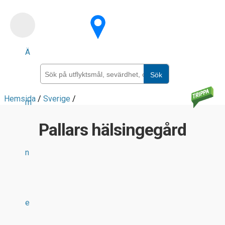
Skip
to
main
Ä
content
Sök
Hemsida
/
Sverige
/
m
Pallars hälsingegård
n
e