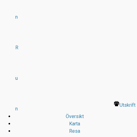
n
R
u
Utskrift
n
Översikt
Karta
Resa