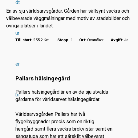
dt
En av sju världsarvsgårdar. Gården har sällsynt vackra och
välbevarade väggmålningar med motiv av stadsbilder och
övriga platser i landet.
ur
Till start:
255,2 Km
Stopp:
1
Ort:
Ovanåker
Avgift:
Ja
r
.
.
er
.
Pallars hälsingegård
Pallars hälsingegård är en av de sju utvalda
bi
gårdarna för världsarvet hälsingegårdar.
Världsarvsgården Pallars har två
flygelbyggnader precis som en riktig
l
herrgård samt flera vackra brokvistar samt en
sängstuga som har ett särskilt välbevarat