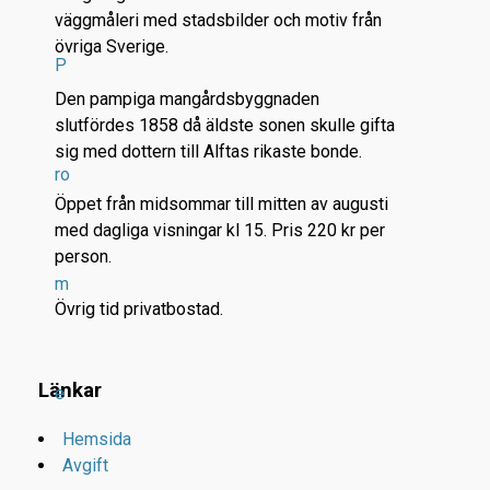
väggmåleri med stadsbilder och motiv från
övriga Sverige.
P
Den pampiga mangårdsbyggnaden
slutfördes 1858 då äldste sonen skulle gifta
sig med dottern till Alftas rikaste bonde.
ro
Öppet från midsommar till mitten av augusti
med dagliga visningar kl 15. Pris 220 kr per
person.
m
Övrig tid privatbostad.
Länkar
e
Hemsida
Avgift