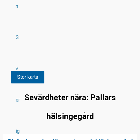
n
S
v
Stor karta
Sevärdheter nära: Pallars
er
hälsingegård
ig