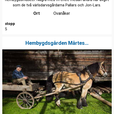
som de två värlsdarvsgårdarna Pallars och Jon-Lars.
Ort
Ovanåker
stopp
5
Hembygdsgården Mårtes...