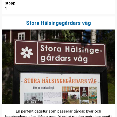
stopp
1
Stora Hälsingegårdars väg
En perfekt dagstur som passerar gårdar, byar och
hembygdsmuséer. Några med fri entré medan andra har avgift