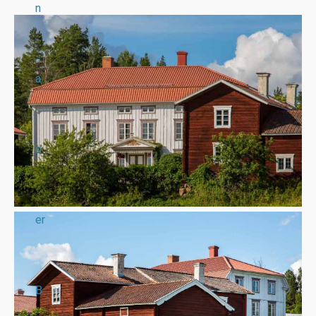
n
a
d
er
B