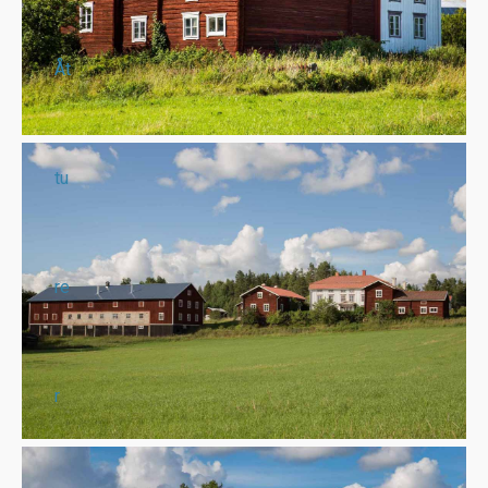
Åt
tu
re
r