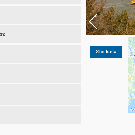
tro
Stor karta