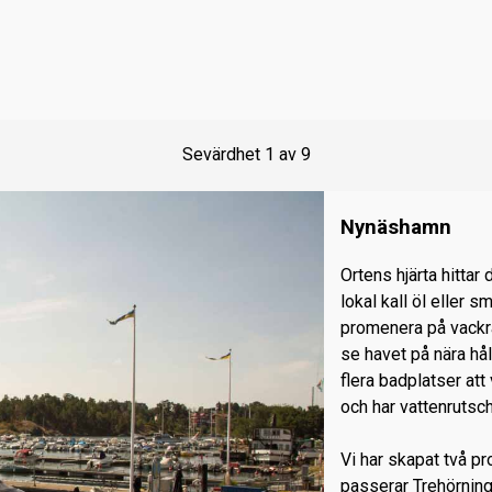
Sevärdhet
1
av
9
Nynäshamn
Ortens hjärta hittar
lokal kall öl eller s
promenera på vackra
se havet på nära håll
flera badplatser at
och har vattenrutsc
Vi har skapat två p
passerar Trehörnin