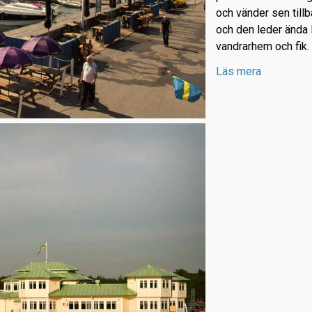
och vänder sen till
och den leder ända 
vandrarhem och fik.
Läs mera
Korta promenaden
Långa promenaden