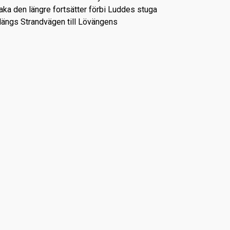
baka den längre fortsätter förbi Luddes stuga
längs Strandvägen till Lövängens
:
Nynäs korta promenad till Trehörningen
:
Nynäshamn Strandvägen till Lövhagen.