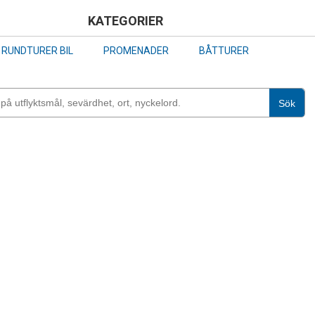
Skip
KATEGORIER
to
RUNDTURER BIL
PROMENADER
BÅTTURER
main
content
Sök