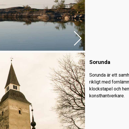
Sorunda
Sorunda är ett sam
rikligt med fornläm
klockstapel och he
konsthantverkare.