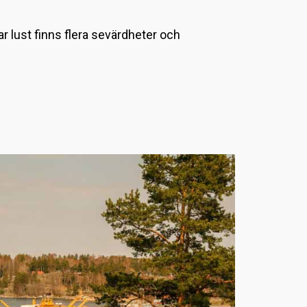
L
r lust finns flera sevärdheter och
a
d
d
a
r
.
.
.