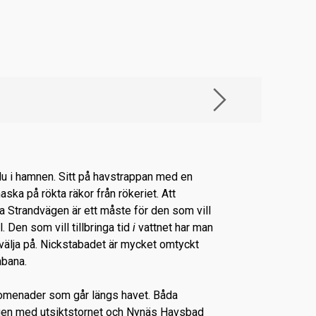
 du i hamnen. Sitt på havstrappan med en
maska på rökta räkor från rökeriet. Att
 Strandvägen är ett måste för den som vill
. Den som vill tillbringa tid
i
vattnet har man
t välja på. Nickstabadet är mycket omtyckt
hbana.
romenader som går längs havet. Båda
gen med utsiktstornet och Nynäs Havsbad