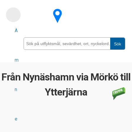
Skip
to
main
Ä
content
Sök
m
Från Nynäshamn via Mörkö till
Ytterjärna
n
e