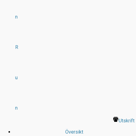
n
R
u
n
Utskrift
Översikt