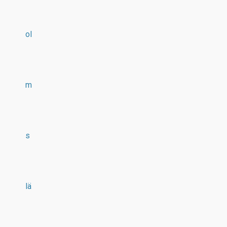
ol
m
s
lä