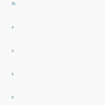
St
o
c
k
h