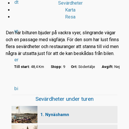
dt
Sevärdheter
Karta
Resa
ur
Den här bilturen bjuder på vackra vyer, slingrande vägar
och en passage med vägfärja. För den som har lust finns
flera sevärdheter och restauranger att stanna till vid men
r
några är utsatta just för att de kan beskådas från bilen.
er
t
Till start:
48,4 Km
Stopp:
9
Ort:
Södertälje
Avgift:
Nej
bi
Sevärdheter under turen
1. Nynäshamn
l