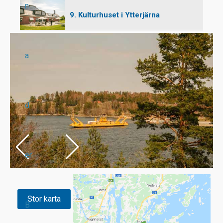
n
9. Kulturhuset i Ytterjärna
a
d
er
Stor karta
B