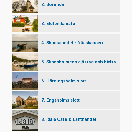
2. Sorunda
P
3. Eldtomta café
4. Skanssundet - Nässkansen
ro
5. Skansholmens sjökrog och bistro
m
6. Hörningsholm slott
7. Engsholms slott
e
8. Idala Café & Lanthandel