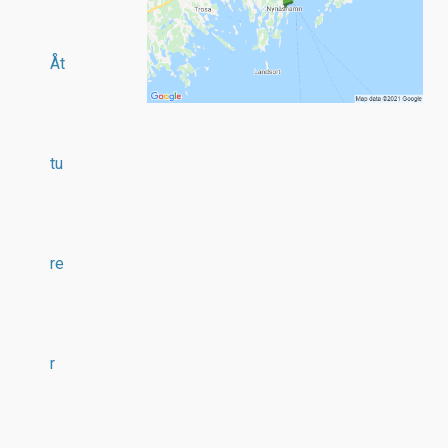
Åt
tu
re
r