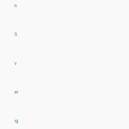
n
S
v
er
ig