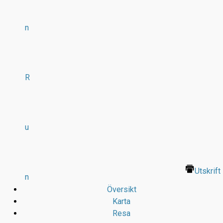
n
R
u
Utskrift
n
Översikt
Karta
Resa