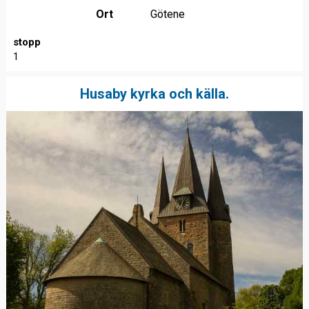
Ort
Götene
stopp
1
Husaby kyrka och källa.