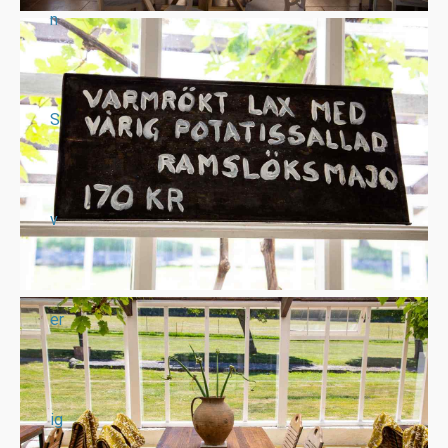
n
S
v
er
ig