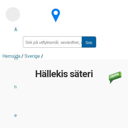
Skip
to
main
Ä
content
Sök
Hemsida
/
Sverige
/
m
Hällekis säteri
n
e