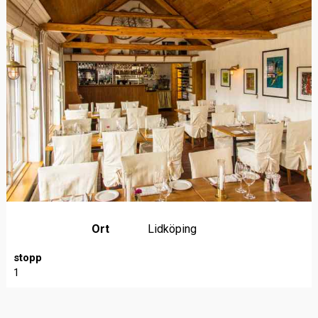
Ort
Lidköping
stopp
1