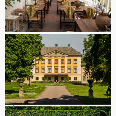
n
a
d
er
B