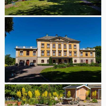
St
o
c
k
h