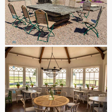
ol
m
s
lä