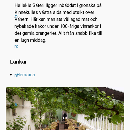
Hellekis Säteri ligger inbäddat i grönska på
Kinnekulles västra sida med utsikt över
P
Vänern. Här kan man äta vällagad mat och
nybakade kakor under 100-åriga vinrankor i
det gamla orangeriet. Allt från snabb fika till
en lugn middag.
ro
Länkar
Hemsida
m
e