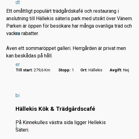
dt
Ett omåttligt populärt trädgårdskafé och restaurang i
anslutning till Hällekis säteris park med utsikt över Vänern.
Parken är öppen för besökare har många ovanliga träd och
vackra rabatter.
ur
r
Även ett sommaröppet galleri. Herrgården är privat men
.
kan beskådas på håll.
.
er
.
Till start:
279,6 Km
Stopp:
1
Ort:
Hällekis
Avgift:
Nej
bi
Hällekis Kök & Trädgårdscafé
På Kinnekulles västra sida ligger Hellekis
l
Säteri.