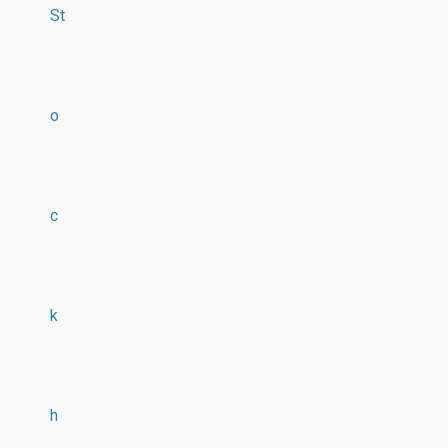
St
o
c
k
h