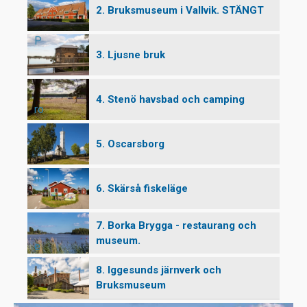
2. Bruksmuseum i Vallvik. STÄNGT
P
3. Ljusne bruk
4. Stenö havsbad och camping
ro
5. Oscarsborg
m
6. Skärså fiskeläge
7. Borka Brygga - restaurang och
museum.
e
8. Iggesunds järnverk och
Bruksmuseum