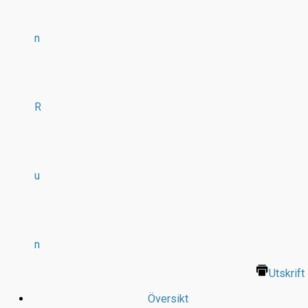
n
R
u
n
Utskrift
Översikt