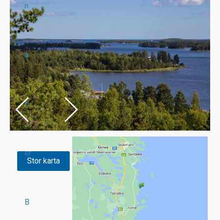
n
a
d
er
Stor karta
B