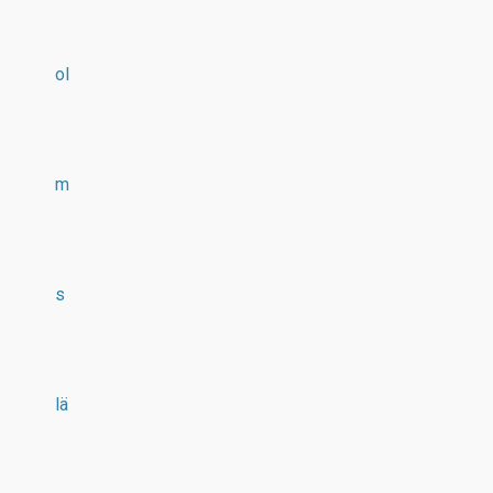
ol
m
s
lä