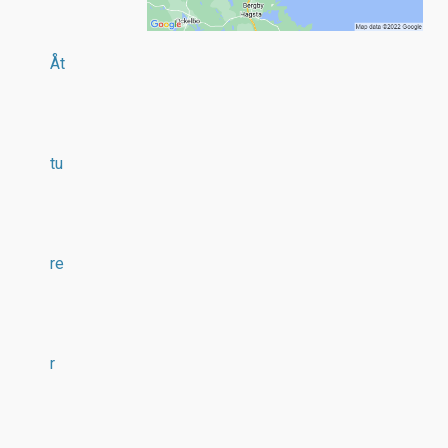
Åt
tu
re
r