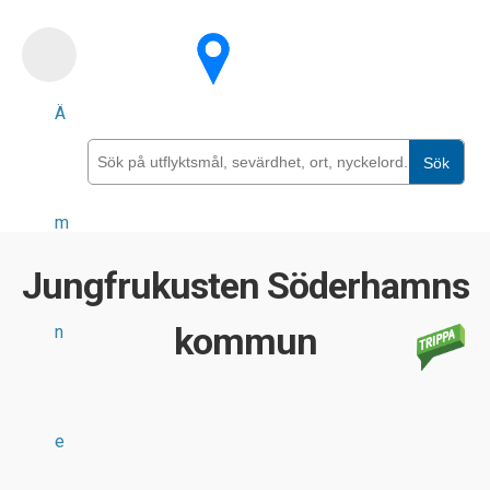
Skip
to
main
Ä
content
Sök
m
Jungfrukusten Söderhamns
kommun
n
e