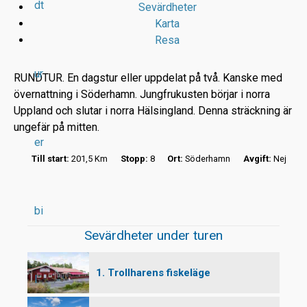
dt
Sevärdheter
Karta
Resa
ur
RUNDTUR. En dagstur eller uppdelat på två. Kanske med
övernattning i Söderhamn. Jungfrukusten börjar i norra
Uppland och slutar i norra Hälsingland. Denna sträckning är
r
ungefär på mitten.
er
t
Till start:
201,5 Km
Stopp:
8
Ort:
Söderhamn
Avgift:
Nej
bi
Sevärdheter under turen
1. Trollharens fiskeläge
l