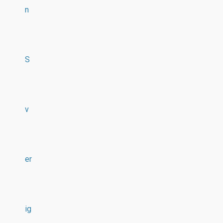
n
S
v
er
ig