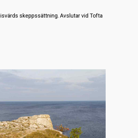
L
nisvärds skeppssättning. Avslutar vid Tofta
a
d
d
a
r
.
.
.