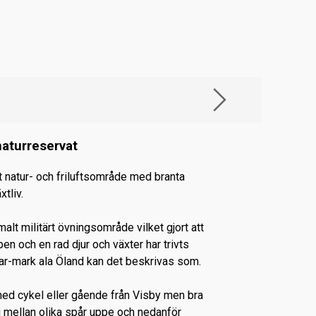
naturreservat
tt natur- och friluftsområde med branta
xtliv.
alt militärt övningsområde vilket gjort att
pen och en rad djur och växter har trivts
lvar-mark ala Öland kan det beskrivas som.
med cykel eller gående från Visby men bra
lj mellan olika spår uppe och nedanför