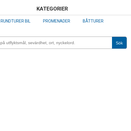
Skip
KATEGORIER
to
RUNDTURER BIL
PROMENADER
BÅTTURER
main
content
Sök