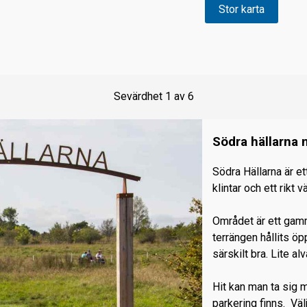
Stor karta
Sevärdhet
1
av
6
Södra hällarna 
Södra Hällarna är e
klintar och ett rikt vä
Området är ett gamm
terrängen hållits öp
särskilt bra. Lite a
Hit kan man ta sig 
parkering finns. Vä