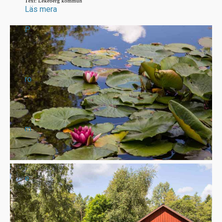
Text: Lekeberg kommun
Läs mera
P
ro
m
e