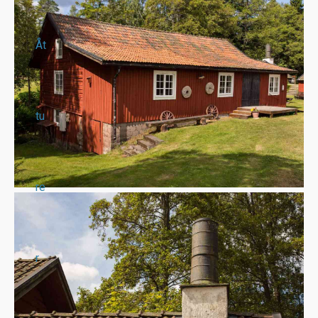
Åt
tu
re
r