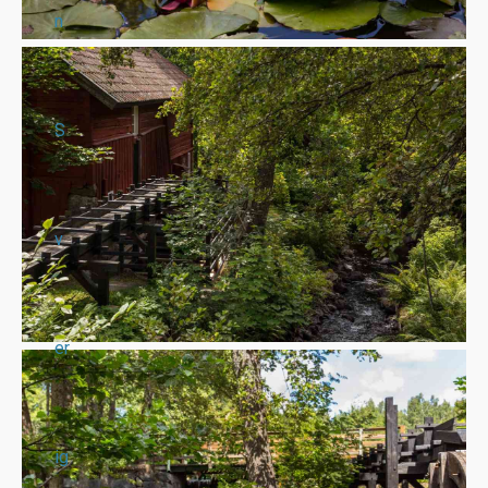
n
S
v
er
ig