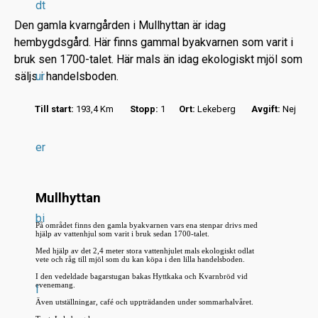
dt
Den gamla kvarngården i Mullhyttan är idag
hembygdsgård. Här finns gammal byakvarnen som varit i
bruk sen 1700-talet. Här mals än idag ekologiskt mjöl som
säljs i handelsboden.
ur
r
Till start:
193,4 Km
Stopp:
1
Ort:
Lekeberg
Avgift:
Nej
.
.
er
.
Mullhyttan
bi
På området finns den gamla byakvarnen vars ena stenpar drivs med
hjälp av vattenhjul som varit i bruk sedan 1700-talet.
Med hjälp av det 2,4 meter stora vattenhjulet mals ekologiskt odlat
vete och råg till mjöl som du kan köpa i den lilla handelsboden.
I den vedeldade bagarstugan bakas Hyttkaka och Kvarnbröd vid
evenemang.
l
Även utställningar, café och uppträdanden under sommarhalvåret.