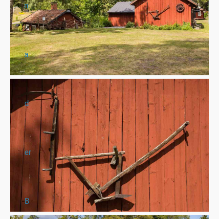
n
a
d
er
B