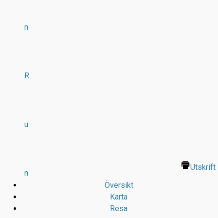
n
R
u
Utskrift
n
Översikt
Karta
Resa