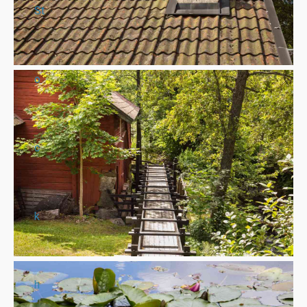
St
o
c
k
h