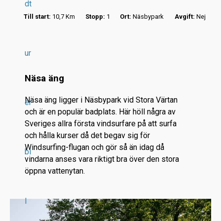
dt
Till start:
10,7 Km
Stopp:
1
Ort:
Näsbypark
Avgift:
Nej
ur
r
Näsa äng
.
.
Näsa äng ligger i Näsbypark vid Stora Värtan
er
.
och är en populär badplats. Här höll några av
Sveriges allra första vindsurfare på att surfa
och hålla kurser då det begav sig för
Windsurfing-flugan och gör så än idag då
bi
vindarna anses vara riktigt bra över den stora
öppna vattenytan.
l