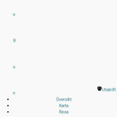
n
R
u
Utskrift
n
Översikt
Karta
Resa