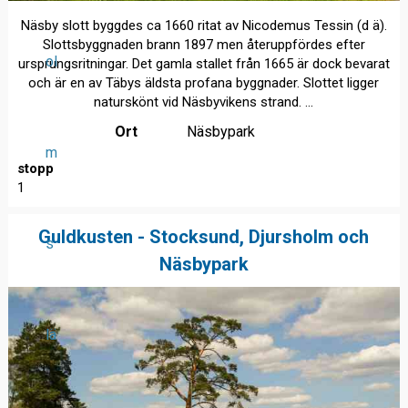
Näsby slott byggdes ca 1660 ritat av Nicodemus Tessin (d ä).
Slottsbyggnaden brann 1897 men återuppfördes efter
ol
ursprungsritningar. Det gamla stallet från 1665 är dock bevarat
och är en av Täbys äldsta profana byggnader. Slottet ligger
naturskönt vid Näsbyvikens strand. ...
Ort
Näsbypark
m
stopp
1
Guldkusten - Stocksund, Djursholm och
s
Näsbypark
lä