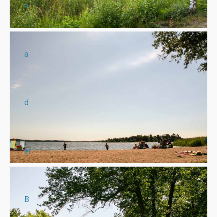
n
a
d
er
B