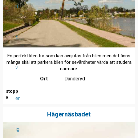
n
S
En perfekt liten tur som kan avnjutas från bilen men det finns
många skäl att parkera bilen för sevärdheter värda att studera
v
närmare.
Ort
Danderyd
stopp
8
er
Hägernäsbadet
ig