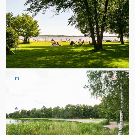
P
ro
m
e