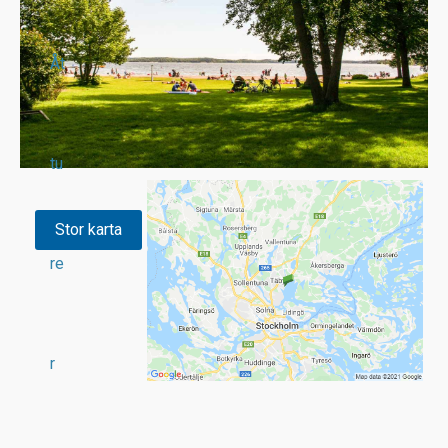
Åt
tu
Stor karta
re
r