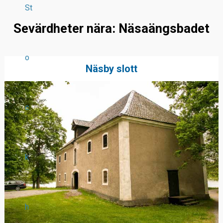
St
Sevärdheter nära: Näsaängsbadet
o
Näsby slott
c
k
h