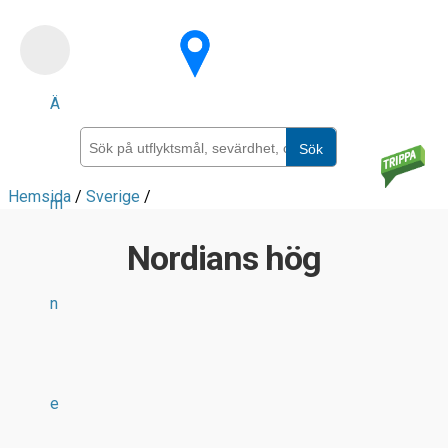
Skip
to
main
Ä
content
Sök
Hemsida
/
Sverige
/
m
Nordians hög
n
e