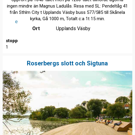
ingen mindre än Magnus Ladulås. Resa med SL: Pendeltåg 41
från Sthlm City t Upplands Väsby buss 577/585 till Skånela
kyrka, Gå 1000 m, Totalt c:a 1t 15 min.
e
Ort
Upplands Väsby
stopp
1
Roserbergs slott och Sigtuna