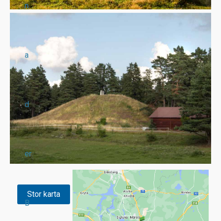
n
a
d
er
Stor karta
B