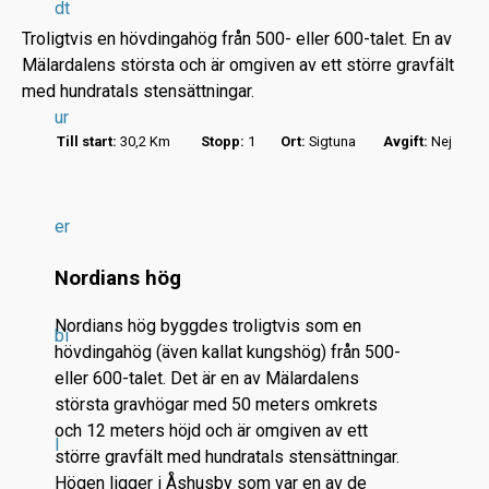
dt
Troligtvis en hövdingahög från 500- eller 600-talet. En av
Mälardalens största och är omgiven av ett större gravfält
med hundratals stensättningar.
ur
Till start:
30,2 Km
Stopp:
1
Ort:
Sigtuna
Avgift:
Nej
r
.
.
er
.
Nordians hög
Nordians hög byggdes troligtvis som en
bi
hövdingahög (även kallat kungshög) från 500-
eller 600-talet. Det är en av Mälardalens
största gravhögar med 50 meters omkrets
och 12 meters höjd och är omgiven av ett
l
större gravfält med hundratals stensättningar.
Högen ligger i Åshusby som var en av de