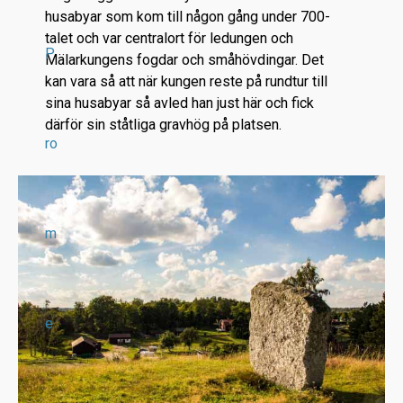
husabyar som kom till någon gång under 700-
talet och var centralort för ledungen och
P
Mälarkungens fogdar och småhövdingar. Det
kan vara så att när kungen reste på rundtur till
sina husabyar så avled han just här och fick
därför sin ståtliga gravhög på platsen.
ro
m
e