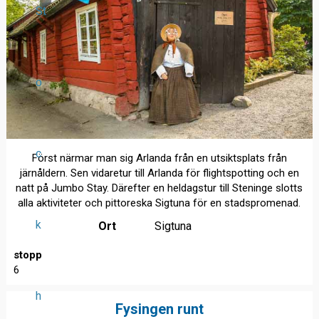
St
o
c
Först närmar man sig Arlanda från en utsiktsplats från
järnåldern. Sen vidaretur till Arlanda för flightspotting och en
natt på Jumbo Stay. Därefter en heldagstur till Steninge slotts
alla aktiviteter och pittoreska Sigtuna för en stadspromenad.
k
Ort
Sigtuna
stopp
6
h
Fysingen runt