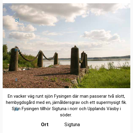
ol
m
s
En vacker väg runt sjön Fysingen där man passerar två slott,
hembygdsgård med en, järnåldersgrav och ett supermysigt fik.
Sjön Fysingen tillhör Sigtuna i norr och Upplands Väsby i
lä
söder.
Ort
Sigtuna