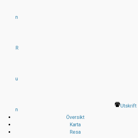
n
R
u
Utskrift
n
Översikt
Karta
Resa