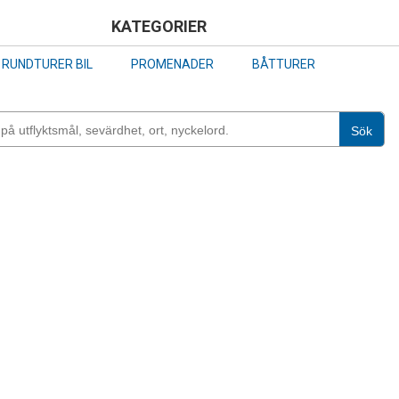
Skip
KATEGORIER
to
RUNDTURER BIL
PROMENADER
BÅTTURER
main
content
Sök