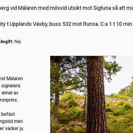
erg vid Mälaren med milsvid utsikt mot Sigtuna så att man
ty t Upplands Väsby, buss 532 mot Runsa. C:a 1 t 10 min
y
Avgift:
Nej
vid Mälaren
 signalera
d annat av
ronprins.
 befäst
ingstid men
er väcker ju