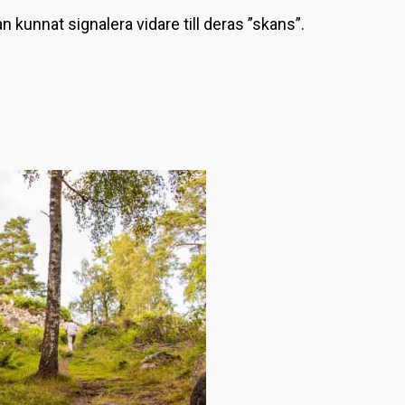
L
 kunnat signalera vidare till deras ”skans”.
a
d
d
a
r
.
.
.