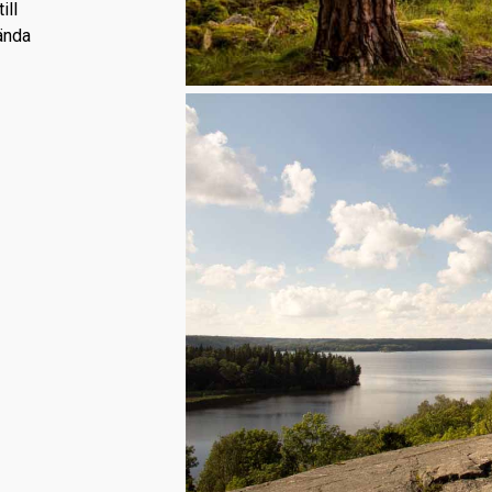
ill
ända