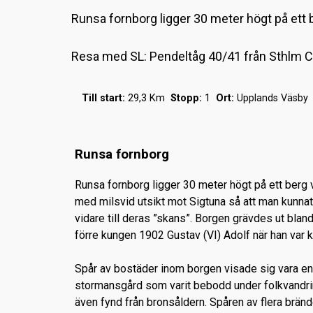
Runsa fornborg ligger 30 meter högt på ett b
Resa med SL: Pendeltåg 40/41 från Sthlm Ci
Till start:
29,3 Km
Stopp:
1
Ort:
Upplands Väsb
Runsa fornborg
Runsa fornborg ligger 30 meter högt på ett berg 
med milsvid utsikt mot Sigtuna så att man kunnat
vidare till deras ”skans”. Borgen grävdes ut blan
förre kungen 1902 Gustav (VI) Adolf när han var k
Spår av bostäder inom borgen visade sig vara en
stormansgård som varit bebodd under folkvandr
även fynd från bronsåldern. Spåren av flera bränd