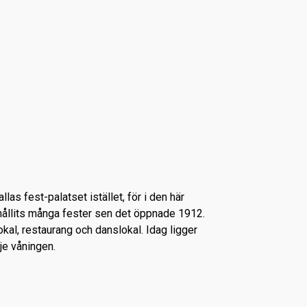
las fest-palatset istället, för i den här
hållits många fester sen det öppnade 1912.
okal, restaurang och danslokal. Idag ligger
je våningen.