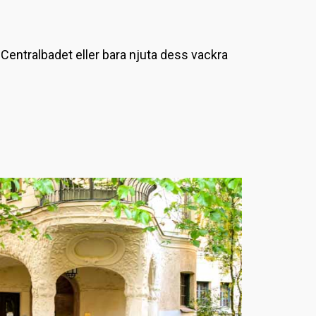
L
a
entralbadet eller bara njuta dess vackra
d
d
a
r
.
.
.