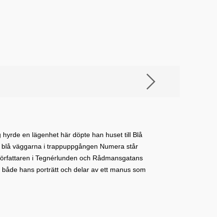
 hyrde en lägenhet här döpte han huset till Blå
e blå väggarna i trappuppgången Numera står
 författaren i Tegnérlunden och Rådmansgatans
 både hans porträtt och delar av ett manus som