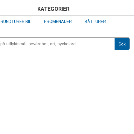
Skip
KATEGORIER
to
RUNDTURER BIL
PROMENADER
BÅTTURER
main
content
Sök