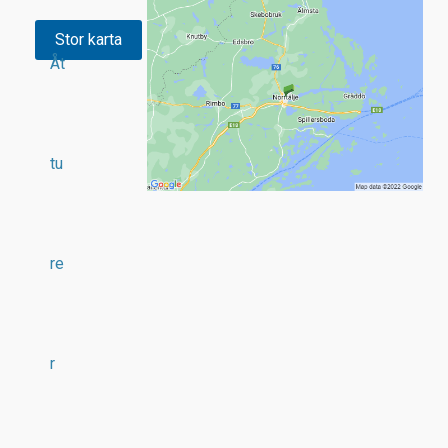
Stor karta
Åt
tu
re
r