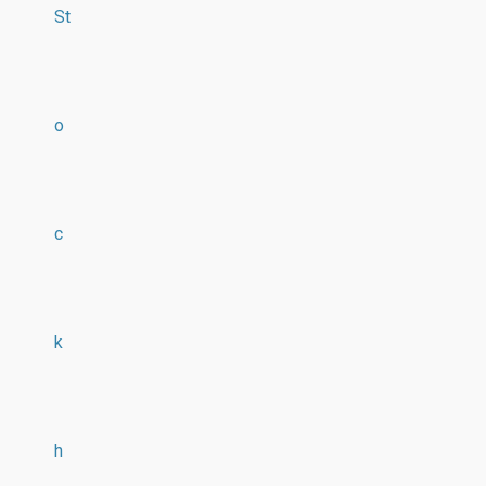
St
o
c
k
h