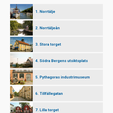
1. Norrtälje
P
2. Norrtäljeån
ro
3. Stora torget
4. Södra Bergens utsiktsplats
m
5. Pythagoras industrimuseum
e
6. Tillfällegatan
7. Lilla torget