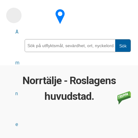
Skip
to
main
Ä
content
Sök
m
Norrtälje - Roslagens
huvudstad.
n
e