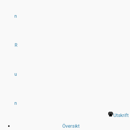
n
R
u
n
Utskrift
Översikt