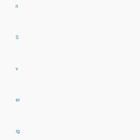
n
S
v
er
ig