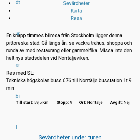
dt
Sevärdheter
Karta
Resa
ur
En knapp timmes bilresa från Stockholm ligger denna
pittoreska stad. Gå längs ån, se vackra trähus, shoppa och
runda av med restaurang eller gammelfika. Missa inte den
r
helt nya stadsdelen vid Norrtäljeviken.
er
t
Res med SL:
Tekniska högskolan buss 676 till Norrtälje busstation 1t 9
min
bi
Till start:
59,5 Km
Stopp:
9
Ort:
Norrtälje
Avgift:
Nej
l
Sevärdheter under turen