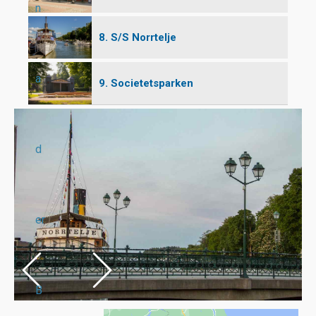
n
8. S/S Norrtelje
a
9. Societetsparken
d
er
B