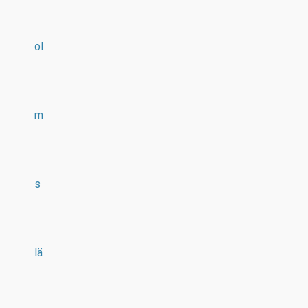
ol
m
s
lä