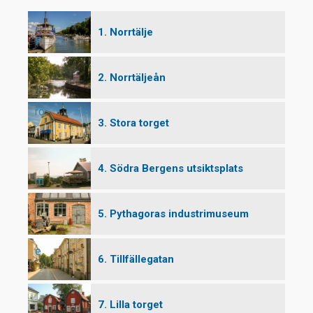
1. Norrtälje
P
2. Norrtäljeån
ro
3. Stora torget
4. Södra Bergens utsiktsplats
m
5. Pythagoras industrimuseum
e
6. Tillfällegatan
7. Lilla torget