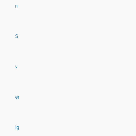
n
S
v
er
ig