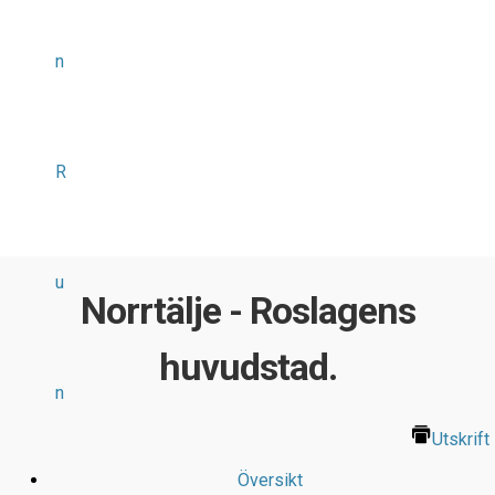
n
R
u
Norrtälje - Roslagens
huvudstad.
n
Utskrift
Översikt