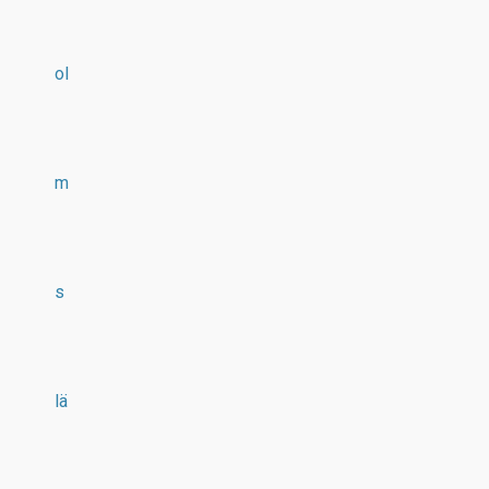
ol
m
s
lä