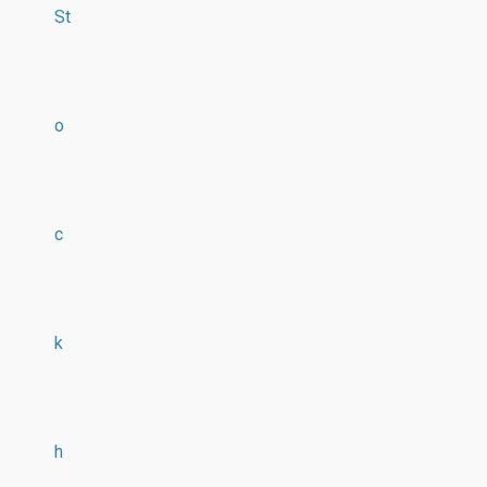
St
o
c
k
h