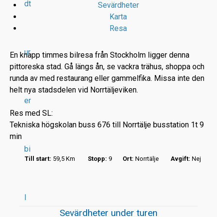
dt
Sevärdheter
Karta
Resa
ur
En knapp timmes bilresa från Stockholm ligger denna
pittoreska stad. Gå längs ån, se vackra trähus, shoppa och
runda av med restaurang eller gammelfika. Missa inte den
r
helt nya stadsdelen vid Norrtäljeviken.
er
t
Res med SL:
Tekniska högskolan buss 676 till Norrtälje busstation 1t 9
min
bi
Till start:
59,5 Km
Stopp:
9
Ort:
Norrtälje
Avgift:
Nej
l
Sevärdheter under turen