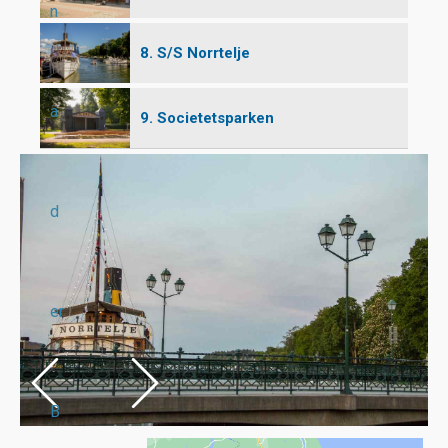
n
8. S/S Norrtelje
a
9. Societetsparken
d
er
B