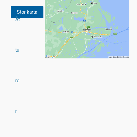
Stor karta
Åt
tu
re
r